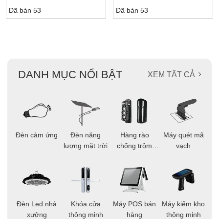
Đã bán 53
Đã bán 53
DANH MỤC NỔI BẬT
XEM TẤT CẢ
ọi
Đèn cảm ứng
Đèn năng
Hàng rào
Máy quét mã
C
ông
lượng mặt trời
chống trộm
vạch
thông minh
áo
Đèn Led nhà
Khóa cửa
Máy POS bán
Máy kiểm kho
C
ng
xưởng
thông minh
hàng
thông minh
t