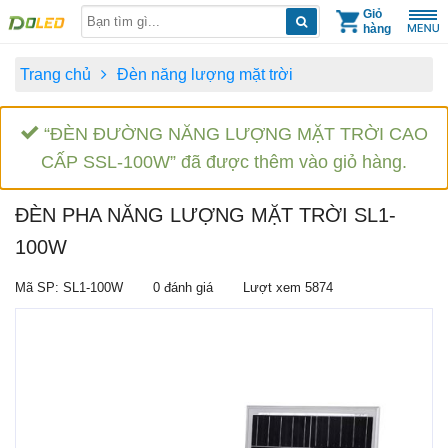
Skip
Giỏ
hàng
to
content
Trang chủ
Đèn năng lượng mặt trời
“ĐÈN ĐƯỜNG NĂNG LƯỢNG MẶT TRỜI CAO
CẤP SSL-100W” đã được thêm vào giỏ hàng.
ĐÈN PHA NĂNG LƯỢNG MẶT TRỜI SL1-
100W
Mã SP: SL1-100W
0 đánh giá
Lượt xem 5874