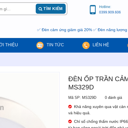
Hotline:
TÌM KIẾM
0399.909.606
✅ Đèn cảm ứng giảm giá 20% ✅ Đèn năng lượng mặt trời g
ỚI THIỆU
TIN TỨC
LIÊN HỆ
ĐÈN ỐP TRẦN CẢ
MS329D
Mã SP: MS329D
0 đánh giá
Khả năng xuyên qua vật cản 
và hiệu quả.
Chỉ số chống thấm nước IP66
từ ban công ngoài trời đến nhà v