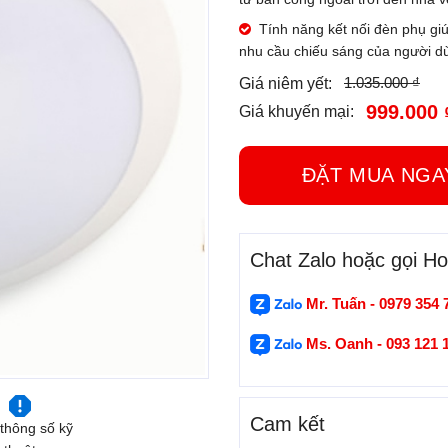
Tính năng kết nối đèn phụ g
nhu cầu chiếu sáng của người d
1.035.000 ₫
Giá niêm yết:
999.000 
Giá khuyến mại:
ĐẶT MUA N
Chat Zalo hoặc gọi Hot
Mr. Tuấn - 0979 354 
Ms. Oanh - 093 121 
Cam kết
thông số kỹ