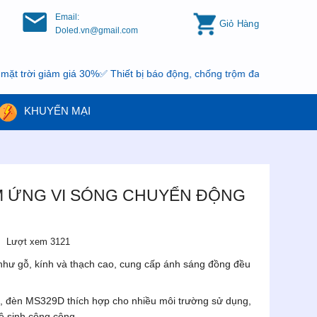
Email:
Giỏ Hàng
Doled.vn@gmail.com
iảm giá 30%✅ Thiết bị báo động, chống trộm đang có khuyến mại, nh
KHUYẾN MẠI
M ỨNG VI SÓNG CHUYỂN ĐỘNG
Lượt xem 3121
như gỗ, kính và thạch cao, cung cấp ánh sáng đồng đều
, đèn MS329D thích hợp cho nhiều môi trường sử dụng,
ệ sinh công cộng.