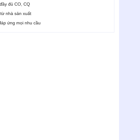
 đầy đủ CO, CQ
i từ nhà sản xuất
 đáp ứng mọi nhu cầu