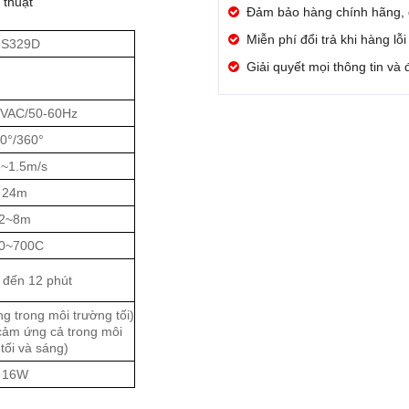
thuật
Đảm bảo hàng chính hãng,
Miễn phí đổi trả khi hàng lỗ
S329D
Giải quyết mọi thông tin và
VAC/50-60Hz
0°/360°
~1.5m/s
24m
2~8m
0~700C
 đến 12 phút
g trong môi trường tối)
cảm ứng cả trong môi
tối và sáng)
16W