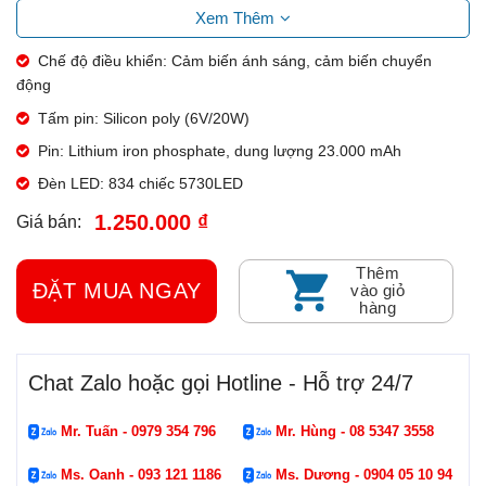
Xem Thêm
Chất liệu
ABS
Cấp độ chống nước
IP65
Chế độ điều khiển: Cảm biến ánh sáng, cảm biến chuyển
động
Thời gian sạc
3-5 giờ
Tấm pin: Silicon poly (6V/20W)
Thời gian làm việc
12-15 giờ
Pin: Lithium iron phosphate, dung lượng 23.000 mAh
Chiều cao lắp đặt
3-6 mét
Đèn LED: 834 chiếc 5730LED
1.250.000 ₫
Giá bán:
Thêm
ĐẶT MUA NGAY
vào giỏ
hàng
Chat Zalo hoặc gọi Hotline - Hỗ trợ 24/7
Mr. Tuấn - 0979 354 796
Mr. Hùng - 08 5347 3558
Ms. Oanh - 093 121 1186
Ms. Dương - 0904 05 10 94