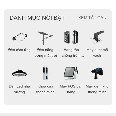
DANH MỤC NỔI BẬT
XEM TẤT CẢ
ọi
Đèn cảm ứng
Đèn năng
Hàng rào
Máy quét mã
C
ông
lượng mặt trời
chống trộm
vạch
thông minh
áo
Đèn Led nhà
Khóa cửa
Máy POS bán
Máy kiểm kho
C
ng
xưởng
thông minh
hàng
thông minh
t