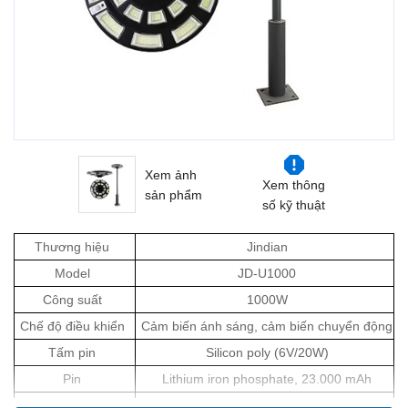
Xem ảnh
Xem thông
sản phẩm
số kỹ thuật
Thương hiệu
Jindian
Model
JD-U1000
Công suất
1000W
Chế độ điều khiển
Cảm biến ánh sáng, cảm biến chuyển động
Tấm pin
Silicon poly (6V/20W)
Pin
Lithium iron phosphate, 23.000 mAh
Đèn LED
834 chiếc 5730LED