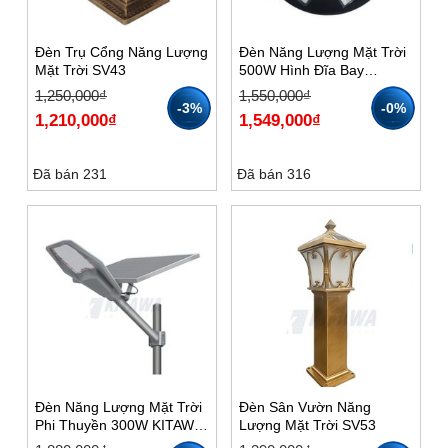
Đèn Trụ Cổng Năng Lượng
Đèn Năng Lượng Mặt Trời
Mặt Trời SV43
500W Hình Đĩa Bay
UF1500 Kitawa – 10
Giá
Giá
Giá
Giá
1,250,000
₫
1,550,000
₫
Khoang
gốc
hiện
gốc
hiện
-3%
-0%
1,210,000
₫
1,549,000
₫
là:
tại
là:
tại
1,250,000₫.
là:
1,550,000₫.
là:
1,210,000₫.
1,549,000₫.
Đã bán 231
Đã bán 316
Đèn Năng Lượng Mặt Trời
Đèn Sân Vườn Năng
Phi Thuyền 300W KITAWA
Lượng Mặt Trời SV53
PT1300