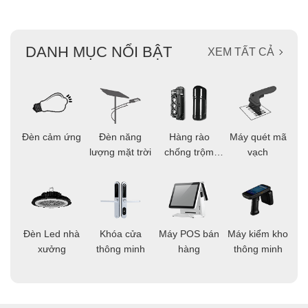
DANH MỤC NỔI BẬT
XEM TẤT CẢ
ọi
Đèn cảm ứng
Đèn năng
Hàng rào
Máy quét mã
C
ông
lượng mặt trời
chống trộm
vạch
thông minh
áo
Đèn Led nhà
Khóa cửa
Máy POS bán
Máy kiểm kho
C
ng
xưởng
thông minh
hàng
thông minh
t