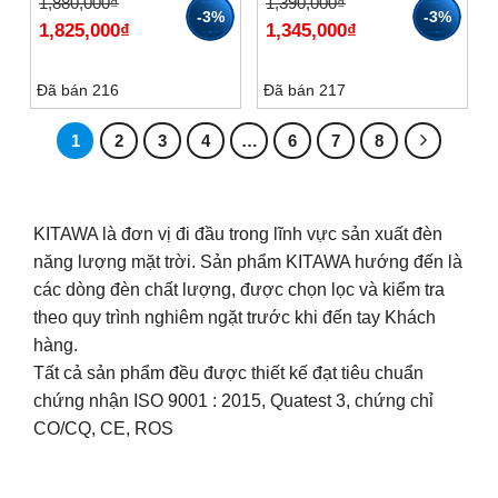
Giá
Giá
Giá
Giá
1,880,000
₫
1,390,000
₫
gốc
hiện
gốc
hiện
-3%
-3%
1,825,000
₫
1,345,000
₫
là:
tại
là:
tại
1,880,000₫.
là:
1,390,000₫.
là:
1,825,000₫.
1,345,000₫.
Đã bán 216
Đã bán 217
1
2
3
4
…
6
7
8
KITAWA là đơn vị đi đầu trong lĩnh vực sản xuất đèn
năng lượng mặt trời. Sản phẩm KITAWA hướng đến là
các dòng đèn chất lượng, được chọn lọc và kiểm tra
theo quy trình nghiêm ngặt trước khi đến tay Khách
hàng.
Tất cả sản phẩm đều được thiết kế đạt tiêu chuẩn
chứng nhận ISO 9001 : 2015, Quatest 3, chứng chỉ
CO/CQ, CE, ROS