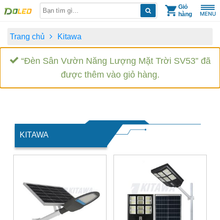
Skip
Giỏ
hàng
to
content
Trang chủ
Kitawa
“Đèn Sân Vườn Năng Lượng Mặt Trời SV53” đã
được thêm vào giỏ hàng.
KITAWA