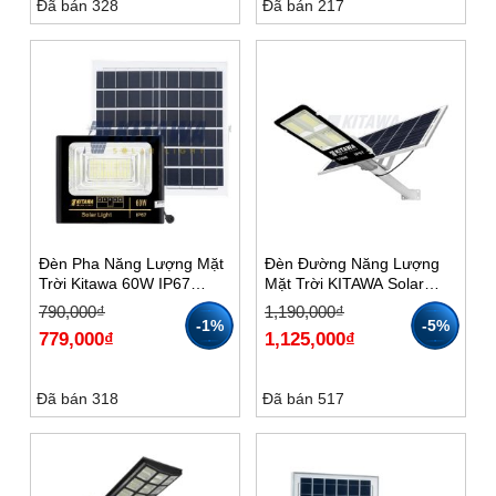
Đã bán 328
Đã bán 217
Đèn Pha Năng Lượng Mặt
Đèn Đường Năng Lượng
Trời Kitawa 60W IP67
Mặt Trời KITAWA Solar
DP160
Light 150W BC1150
Giá
Giá
Giá
Giá
790,000
₫
1,190,000
₫
gốc
hiện
gốc
hiện
-1%
-5%
779,000
₫
1,125,000
₫
là:
tại
là:
tại
790,000₫.
là:
1,190,000₫.
là:
779,000₫.
1,125,000₫.
Đã bán 318
Đã bán 517