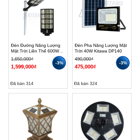
Đèn Đường Năng Lượng
Đèn Pha Năng Lượng Mặt
Mặt Trời Liền Thể 600W
Trời 40W Kitawa DP140
KITAWA LT12600
Giá
Giá
Giá
Giá
1,650,000
₫
490,000
₫
gốc
hiện
gốc
hiện
-3%
-3%
1,599,000
₫
475,000
₫
là:
tại
là:
tại
1,650,000₫.
là:
490,000₫.
là:
1,599,000₫.
475,000₫.
Đã bán 314
Đã bán 324