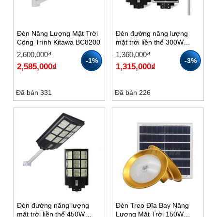
Đèn Năng Lượng Mặt Trời
Đèn đường năng lượng
Công Trình Kitawa BC8200
mặt trời liền thể 300W
KITAWA LT12300
Giá
Giá
Giá
Giá
2,600,000
₫
1,360,000
₫
gốc
hiện
gốc
hiện
-1%
-3%
2,585,000
₫
1,315,000
₫
là:
tại
là:
tại
2,600,000₫.
là:
1,360,000₫.
là:
2,585,000₫.
1,315,000₫.
Đã bán 331
Đã bán 226
Đèn đường năng lượng
Đèn Treo Đĩa Bay Năng
mặt trời liền thể 450W
Lượng Mặt Trời 150W