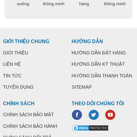
ng
xưởng
thông minh
hàng
thông minh
t
GIỚI THIỆU CHUNG
HƯỚNG DẪN
GIỚI THIỆU
HƯỚNG DẪN ĐẶT HÀNG
LIÊN HỆ
HƯỚNG DẪN KỸ THUẬT
TIN TỨC
HƯỚNG DẪN THANH TOÁN
TUYỂN DỤNG
SITEMAP
CHÍNH SÁCH
THEO DÕI CHÚNG TÔI
CHÍNH SÁCH BẢO MẬT
CHÍNH SÁCH BẢO HÀNH