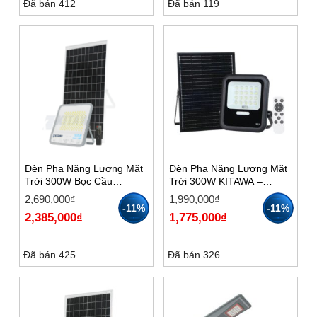
Đã bán 412
Đã bán 119
Đèn Pha Năng Lượng Mặt
Đèn Pha Năng Lượng Mặt
Trời 300W Bọc Cầu
Trời 300W KITAWA –
KITAWA – DP11300
DP16.300
Giá
Giá
Giá
Giá
2,690,000
₫
1,990,000
₫
gốc
hiện
gốc
hiện
-11%
-11%
2,385,000
₫
1,775,000
₫
là:
tại
là:
tại
2,690,000₫.
là:
1,990,000₫.
là:
2,385,000₫.
1,775,000₫.
Đã bán 425
Đã bán 326