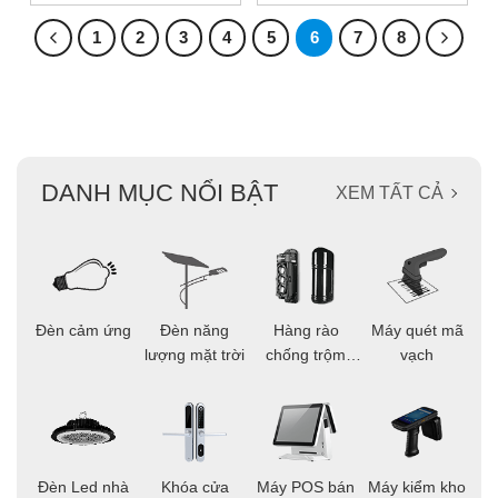
1
2
3
4
5
6
7
8
DANH MỤC NỔI BẬT
XEM TẤT CẢ
ọi
Đèn cảm ứng
Đèn năng
Hàng rào
Máy quét mã
C
ông
lượng mặt trời
chống trộm
vạch
thông minh
áo
Đèn Led nhà
Khóa cửa
Máy POS bán
Máy kiểm kho
C