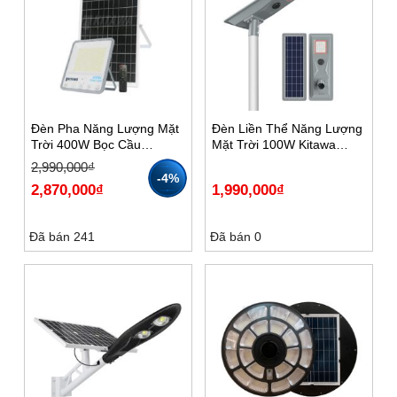
Đèn Pha Năng Lượng Mặt
Đèn Liền Thể Năng Lượng
Trời 400W Bọc Cầu
Mặt Trời 100W Kitawa
KITAWA – DP11400
LT13100
Giá
Giá
2,990,000
₫
gốc
hiện
-4%
2,870,000
₫
1,990,000
₫
là:
tại
2,990,000₫.
là:
2,870,000₫.
Đã bán 241
Đã bán 0