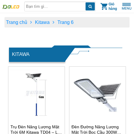
Skip
Giỏ
hàng
to
content
Trang chủ
Kitawa
Trang 6
KITAWA
Trụ Đèn Năng Lượng Mặt
Đèn Đường Năng Lượng
Trời 6M Kitawa TD04 – Lắp
Mặt Trời Bọc Cầu 300W