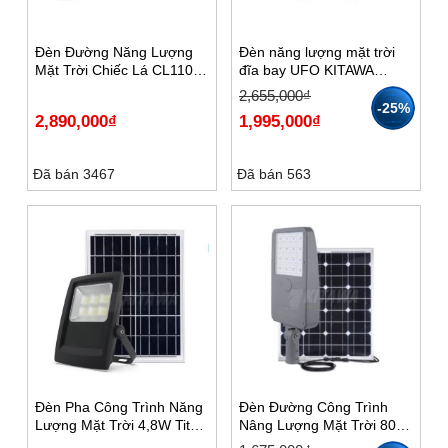
Đèn Đường Năng Lượng
Đèn năng lượng mặt trời
Mặt Trời Chiếc Lá CL1100
đĩa bay UFO KITAWA
– Tấm Pin Mono
1000W UF31000
Giá
Giá
2,655,000
₫
gốc
hiện
-25%
2,890,000
₫
1,995,000
₫
là:
tại
2,655,000₫.
là:
1,995,000₫.
Đã bán 3467
Đã bán 563
Đèn Pha Công Trình Năng
Đèn Đường Công Trình
Lượng Mặt Trời 4,8W Titan
Nâng Lượng Mặt Trời 80W
– TT.4,8
Giva – GV.80