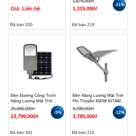
Giá
Giá
1,675,000
₫
gốc
hiện
-21%
Giá: Liên hệ
1,315,000
₫
là:
tại
1,675,000₫.
là:
1,315,000₫.
Đã bán 320
Đã bán 219
Đèn Đường Công Trình
Đèn Năng Lượng Mặt Trời
Năng Lượng Mặt Trời
Phi Thuyền 600W KITAWA
100W Soko – SK.100
PT1600
Giá
Giá
Giá
Giá
25,065,000
₫
4,290,000
₫
gốc
hiện
gốc
hiện
-5%
-12%
23,799,000
₫
3,785,000
₫
là:
tại
là:
tại
25,065,000₫.
là:
4,290,000₫.
là:
23,799,000₫.
3,785,000₫.
Đã bán 341
Đã bán 215