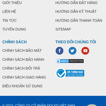
GIỚI THIỆU
HƯỚNG DẪN ĐẶT HÀNG
LIÊN HỆ
HƯỚNG DẪN KỸ THUẬT
TIN TỨC
HƯỚNG DẪN THANH TOÁN
TUYỂN DỤNG
SITEMAP
CHÍNH SÁCH
THEO DÕI CHÚNG TÔI
CHÍNH SÁCH BẢO MẬT
CHÍNH SÁCH BẢO HÀNH
CHÍNH SÁCH ĐỔI TRẢ
CHÍNH SÁCH GIAO HÀNG
ĐIỀU KHOẢN SỬ DỤNG
© 2023. CÔNG TY CỔ PHẦN DOLED VIỆT NAM