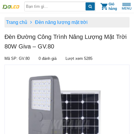
Skip
Giỏ
hàng
to
content
Trang chủ
Đèn năng lượng mặt trời
Đèn Đường Công Trình Nâng Lượng Mặt Trời
80W Giva – GV.80
Mã SP: GV.80
0 đánh giá
Lượt xem 5285