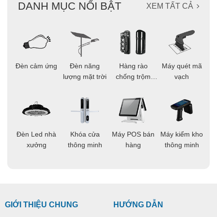
DANH MỤC NỔI BẬT
XEM TẤT CẢ
ọi
Đèn cảm ứng
Đèn năng
Hàng rào
Máy quét mã
C
ông
lượng mặt trời
chống trộm
vạch
thông minh
áo
Đèn Led nhà
Khóa cửa
Máy POS bán
Máy kiểm kho
C
ng
xưởng
thông minh
hàng
thông minh
t
GIỚI THIỆU CHUNG
HƯỚNG DẪN