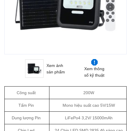
Xem ảnh
Xem thông
sản phẩm
số kỹ thuật
Công suất
200W
Tấm Pin
Mono hiệu suất cao 5V/15W
Dung lượng Pin
LiFePo4 3,2V/ 15000mAh
Chip Led
24 Chip LED SMD 2835 độ sáng cao