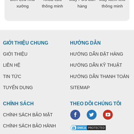
ng
xưởng
thông minh
hàng
thông minh
t
GIỚI THIỆU CHUNG
HƯỚNG DẪN
GIỚI THIỆU
HƯỚNG DẪN ĐẶT HÀNG
LIÊN HỆ
HƯỚNG DẪN KỸ THUẬT
TIN TỨC
HƯỚNG DẪN THANH TOÁN
TUYỂN DỤNG
SITEMAP
CHÍNH SÁCH
THEO DÕI CHÚNG TÔI
CHÍNH SÁCH BẢO MẬT
CHÍNH SÁCH BẢO HÀNH