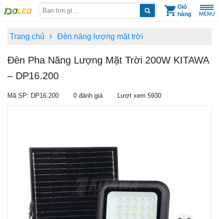
Skip
Giỏ
hàng
to
content
Trang chủ
Đèn năng lượng mặt trời
Đèn Pha Năng Lượng Mặt Trời 200W KITAWA
– DP16.200
Mã SP: DP16.200
0 đánh giá
Lượt xem 5930