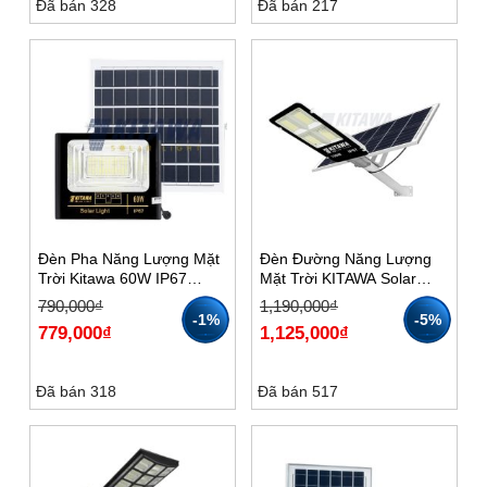
Đã bán 328
Đã bán 217
Đèn Pha Năng Lượng Mặt
Đèn Đường Năng Lượng
Trời Kitawa 60W IP67
Mặt Trời KITAWA Solar
DP160
Light 150W BC1150
Giá
Giá
Giá
Giá
790,000
₫
1,190,000
₫
gốc
hiện
gốc
hiện
-1%
-5%
779,000
₫
1,125,000
₫
là:
tại
là:
tại
790,000₫.
là:
1,190,000₫.
là:
779,000₫.
1,125,000₫.
Đã bán 318
Đã bán 517