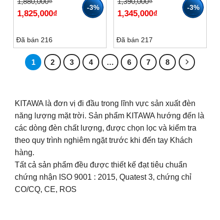
Giá
Giá
Giá
Giá
1,880,000
₫
1,390,000
₫
gốc
hiện
gốc
hiện
-3%
-3%
1,825,000
₫
1,345,000
₫
là:
tại
là:
tại
1,880,000₫.
là:
1,390,000₫.
là:
1,825,000₫.
1,345,000₫.
Đã bán 216
Đã bán 217
1
2
3
4
…
6
7
8
KITAWA là đơn vị đi đầu trong lĩnh vực sản xuất đèn
năng lượng mặt trời. Sản phẩm KITAWA hướng đến là
các dòng đèn chất lượng, được chọn lọc và kiểm tra
theo quy trình nghiêm ngặt trước khi đến tay Khách
hàng.
Tất cả sản phẩm đều được thiết kế đạt tiêu chuẩn
chứng nhận ISO 9001 : 2015, Quatest 3, chứng chỉ
CO/CQ, CE, ROS