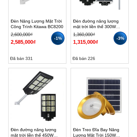
Đèn Năng Lượng Mặt Trời
Đèn đường năng lượng
Công Trình Kitawa BC8200
mặt trời liền thể 300W
KITAWA LT12300
Giá
Giá
Giá
Giá
2,600,000
₫
1,360,000
₫
gốc
hiện
gốc
hiện
-1%
-3%
2,585,000
₫
1,315,000
₫
là:
tại
là:
tại
2,600,000₫.
là:
1,360,000₫.
là:
2,585,000₫.
1,315,000₫.
Đã bán 331
Đã bán 226
Đèn đường năng lượng
Đèn Treo Đĩa Bay Năng
mặt trời liền thể 450W
Lượng Mặt Trời 150W