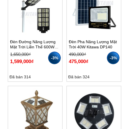
Đèn Đường Năng Lượng
Đèn Pha Năng Lượng Mặt
Mặt Trời Liền Thể 600W
Trời 40W Kitawa DP140
KITAWA LT12600
Giá
Giá
Giá
Giá
1,650,000
₫
490,000
₫
gốc
hiện
gốc
hiện
-3%
-3%
1,599,000
₫
475,000
₫
là:
tại
là:
tại
1,650,000₫.
là:
490,000₫.
là:
1,599,000₫.
475,000₫.
Đã bán 314
Đã bán 324