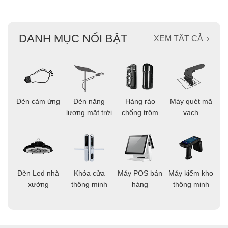
DANH MỤC NỔI BẬT
XEM TẤT CẢ
ọi
Đèn cảm ứng
Đèn năng
Hàng rào
Máy quét mã
C
ông
lượng mặt trời
chống trộm
vạch
thông minh
áo
Đèn Led nhà
Khóa cửa
Máy POS bán
Máy kiểm kho
C
ng
xưởng
thông minh
hàng
thông minh
t