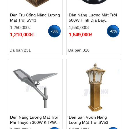
Đèn Trụ Cổng Năng Lượng
Đèn Năng Lượng Mặt Trời
Mặt Trời SV43
500W Hình Đĩa Bay
UF1500 Kitawa – 10
Giá
Giá
Giá
Giá
1,250,000
₫
1,550,000
₫
Khoang
gốc
hiện
gốc
hiện
-3%
-0%
1,210,000
₫
1,549,000
₫
là:
tại
là:
tại
1,250,000₫.
là:
1,550,000₫.
là:
1,210,000₫.
1,549,000₫.
Đã bán 231
Đã bán 316
Đèn Năng Lượng Mặt Trời
Đèn Sân Vườn Năng
Phi Thuyền 300W KITAWA
Lượng Mặt Trời SV53
PT1300