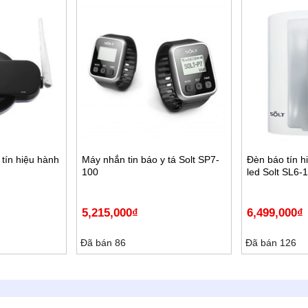
 tín hiệu hành
Máy nhắn tin báo y tá Solt SP7-
Đèn báo tín h
100
led Solt SL6
5,215,000
₫
6,499,000
₫
Đã bán 86
Đã bán 126