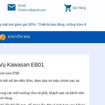
Email:
Giỏ Hàng
Doled.vn@gmail.com
ời giảm giá 30%✅ Thiết bị báo động, chống trộm đang có khuyến mại,
KHUYẾN MẠI
 Vụ Kawasan EB01
ượt xem 6790
 kết nối lên đến 50m, đảm bảo tín hiệu chính xác và
rong các môi trường như cà phê, khách sạn và bệnh viện
ch hàng.