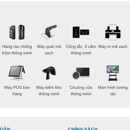
g
Hàng rào chống
Máy quét mã
Công tắc, ổ cắm
Máy in mã vạch
trộm thông minh
vạch
thông minh
Máy POS bán
Máy kiểm kho
Chuông cửa
Màn hình tương
hàng
thông minh
thông minh
tác
 DẪN
CHÍNH SÁCH