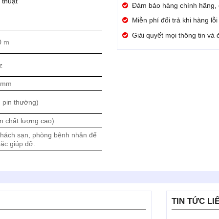
thuật
Đảm bảo hàng chính hãng,
Miễn phí đổi trả khi hàng lỗ
Giải quyết mọi thông tin và
0 m
z
 mm
 pin thường)
n chất lượng cao)
khách sạn, phòng bệnh nhân để
oặc giúp đỡ.
TIN TỨC LI