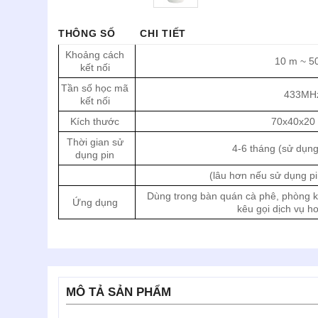
THÔNG SỐ
CHI TIẾT
Khoảng cách
10 m ~ 5
kết nối
Tần số học mã
433MH
kết nối
Kích thước
70x40x20
Thời gian sử
4-6 tháng (sử dụng
dụng pin
(lâu hơn nếu sử dụng pi
Dùng trong bàn quán cà phê, phòng 
Ứng dụng
kêu gọi dịch vụ h
MÔ TẢ SẢN PHẨM