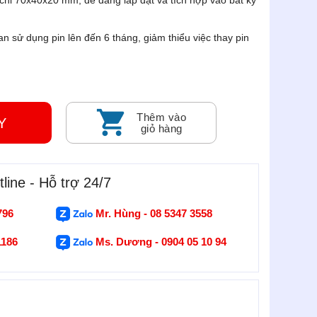
 chỉ 70x40x20 mm, dễ dàng lắp đặt và tích hợp vào bất kỳ
an sử dụng pin lên đến 6 tháng, giảm thiểu việc thay pin
Thêm vào
GAY
giỏ hàng
line - Hỗ trợ 24/7
796
Mr. Hùng - 08 5347 3558
1186
Ms. Dương - 0904 05 10 94