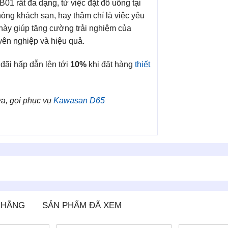
 rất đa dạng, từ việc đặt đồ uống tại
hòng khách sạn, hay thậm chí là việc yêu
này giúp tăng cường trải nghiệm của
yên nghiệp và hiệu quả.
đãi hấp dẫn lên tới
10%
khi đặt hàng
thiết
a, gọi phục vụ
Kawasan D65
 HÃNG
SẢN PHẨM ĐÃ XEM