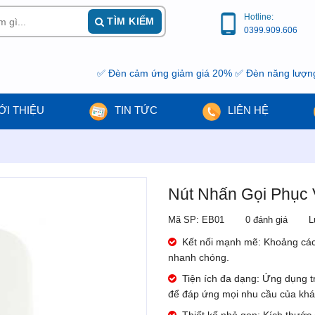
Hotline:
TÌM KIẾM
0399.909.606
✅ Đèn cảm ứng giảm giá 20% ✅ Đèn năng lượng mặt tr
ỚI THIỆU
TIN TỨC
LIÊN HỆ
Nút Nhấn Gọi Phục
Mã SP: EB01
0 đánh giá
L
Kết nối mạnh mẽ: Khoảng cách
nhanh chóng.
Tiện ích đa dạng: Ứng dụng t
để đáp ứng mọi nhu cầu của khá