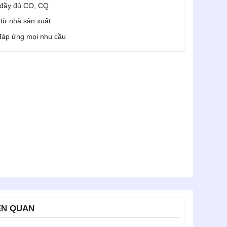
 đầy đủ CO, CQ
i từ nhà sản xuất
 đáp ứng mọi nhu cầu
ÊN QUAN