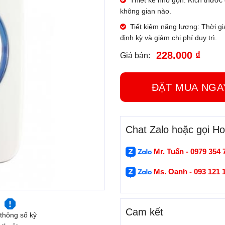
Thiết kế nhỏ gọn: Kích thước
không gian nào.
Tiết kiệm năng lượng: Thời gi
định kỳ và giảm chi phí duy trì.
228.000 ₫
Giá bán:
ĐẶT MUA N
Chat Zalo hoặc gọi Hot
Mr. Tuấn - 0979 354 
Ms. Oanh - 093 121 
Cam kết
thông số kỹ