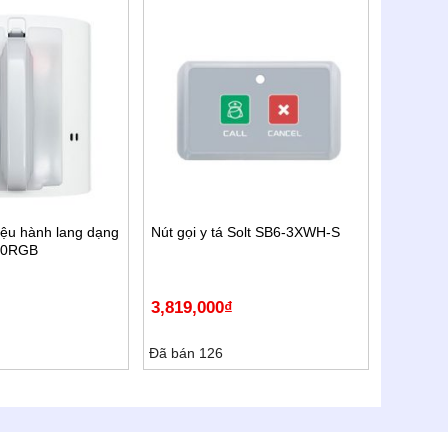
iệu hành lang dạng
Nút gọi y tá Solt SB6-3XWH-S
-10RGB
3,819,000
₫
Đã bán 126