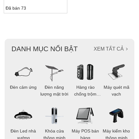
Đã bán 73
DANH MỤC NỔI BẬT
XEM TẤT CẢ
ọi
Đèn cảm ứng
Đèn năng
Hàng rào
Máy quét mã
C
ông
lượng mặt trời
chống trộm
vạch
thông minh
áo
Đèn Led nhà
Khóa cửa
Máy POS bán
Máy kiểm kho
C
ng
xưởng
thông minh
hàng
thông minh
t