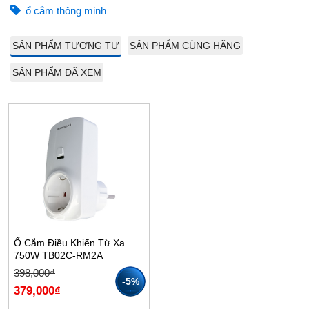
ổ cắm thông minh
SẢN PHẨM TƯƠNG TỰ
SẢN PHẨM CÙNG HÃNG
SẢN PHẨM ĐÃ XEM
Ổ Cắm Điều Khiển Từ Xa
750W TB02C-RM2A
Giá
Giá
398,000
₫
gốc
hiện
-5%
379,000
₫
là:
tại
398,000₫.
là:
379,000₫.