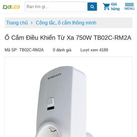
Skip
Giỏ
hàng
to
content
Trang chủ
Công tắc, ổ cắm thông minh
Ổ Cắm Điều Khiển Từ Xa 750W TB02C-RM2A
Mã SP: TB02C-RM2A
0 đánh giá
Lượt xem 4189