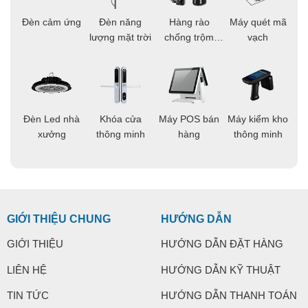
ọi
Đèn cảm ứng
Đèn năng
Hàng rào
Máy quét mã
C
ông
lượng mặt trời
chống trộm
vạch
thông minh
áo
Đèn Led nhà
Khóa cửa
Máy POS bán
Máy kiểm kho
C
ng
xưởng
thông minh
hàng
thông minh
t
GIỚI THIỆU CHUNG
HƯỚNG DẪN
GIỚI THIỆU
HƯỚNG DẪN ĐẶT HÀNG
LIÊN HỆ
HƯỚNG DẪN KỸ THUẬT
TIN TỨC
HƯỚNG DẪN THANH TOÁN