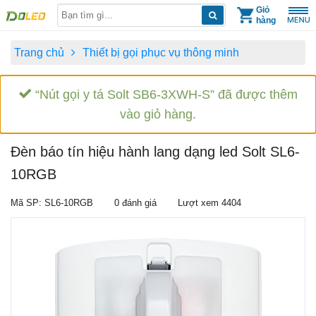
Skip
Giỏ
hàng
to
content
Trang chủ
Thiết bị gọi phục vụ thông minh
“Nút gọi y tá Solt SB6-3XWH-S” đã được thêm
vào giỏ hàng.
Đèn báo tín hiệu hành lang dạng led Solt SL6-
10RGB
Mã SP: SL6-10RGB
0 đánh giá
Lượt xem 4404