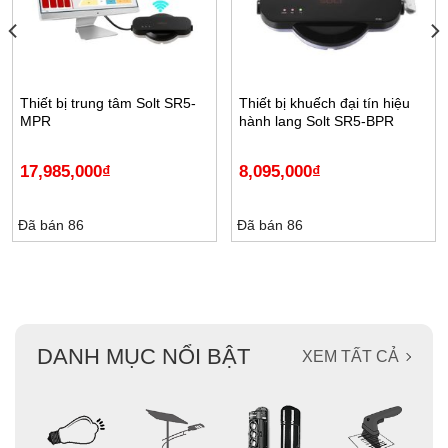
Thiết bị trung tâm Solt SR5-
Thiết bị khuếch đại tín hiệu
MPR
hành lang Solt SR5-BPR
17,985,000
₫
8,095,000
₫
Đã bán 86
Đã bán 86
DANH MỤC NỔI BẬT
XEM TẤT CẢ