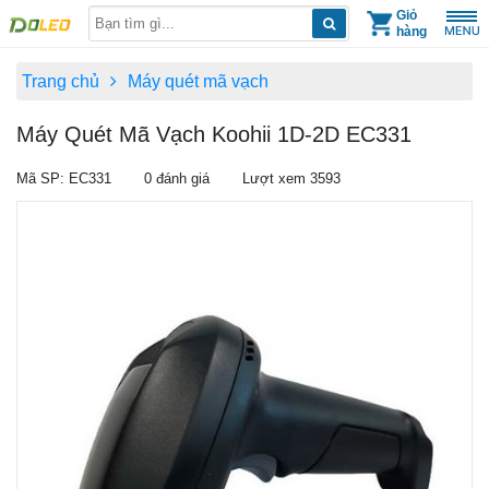
Skip
Giỏ
hàng
to
content
Trang chủ
Máy quét mã vạch
Máy Quét Mã Vạch Koohii 1D-2D EC331
Mã SP: EC331
0 đánh giá
Lượt xem 3593