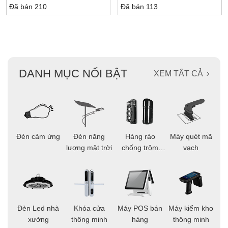
Đã bán 210
Đã bán 113
DANH MỤC NỔI BẬT
XEM TẤT CẢ
ọi
Đèn cảm ứng
Đèn năng
Hàng rào
Máy quét mã
C
ông
lượng mặt trời
chống trộm
vạch
thông minh
áo
Đèn Led nhà
Khóa cửa
Máy POS bán
Máy kiểm kho
C
ng
xưởng
thông minh
hàng
thông minh
t