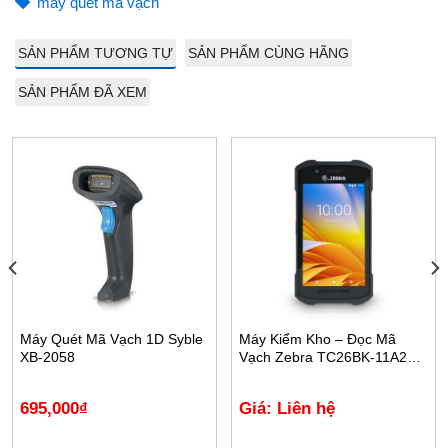
máy quét mã vạch
SẢN PHẨM TƯƠNG TỰ
SẢN PHẨM CÙNG HÃNG
SẢN PHẨM ĐÃ XEM
Máy Quét Mã Vạch 1D Syble
Máy Kiểm Kho – Đọc Mã
XB-2058
Vạch Zebra TC26BK-11A222-
A6
695,000
₫
Giá: Liên hệ