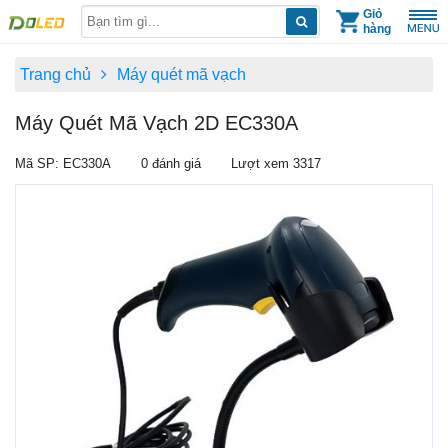
Skip
Giỏ
hàng
to
content
Trang chủ
Máy quét mã vạch
Máy Quét Mã Vạch 2D EC330A
Mã SP: EC330A
0 đánh giá
Lượt xem 3317