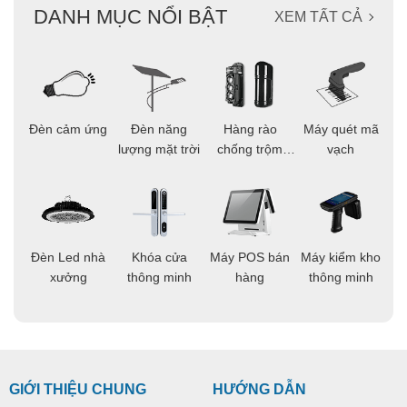
DANH MỤC NỔI BẬT
XEM TẤT CẢ
ọi
Đèn cảm ứng
Đèn năng
Hàng rào
Máy quét mã
C
ông
lượng mặt trời
chống trộm
vạch
thông minh
áo
Đèn Led nhà
Khóa cửa
Máy POS bán
Máy kiểm kho
C
ng
xưởng
thông minh
hàng
thông minh
t
GIỚI THIỆU CHUNG
HƯỚNG DẪN