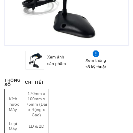
Xem ảnh
Xem thông
sản phẩm
số kỹ thuật
THÔNG
CHI TIẾT
SỐ
170mm x
Kích
100mm x
Thước
75mm (Dài
Máy
x Rộng x
Cao)
Loại
1D & 2D
Máy