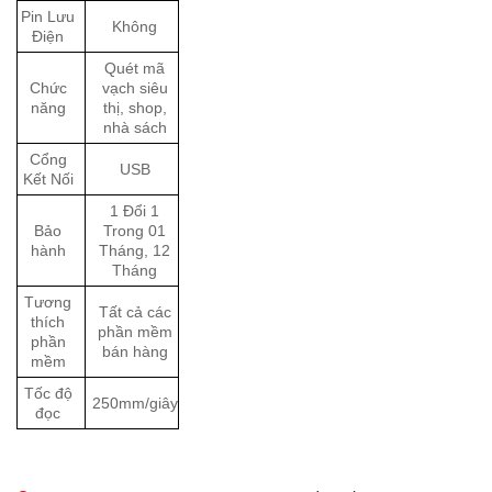
Pin Lưu
Không
Điện
Quét mã
Chức
vạch siêu
năng
thị, shop,
nhà sách
Cổng
USB
Kết Nối
1 Đổi 1
Bảo
Trong 01
hành
Tháng, 12
Tháng
Tương
Tất cả các
thích
phần mềm
phần
bán hàng
mềm
Tốc độ
250mm/giây
đọc