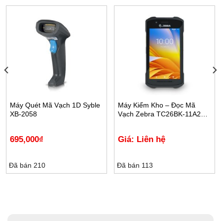
Máy Quét Mã Vạch 1D Syble
Máy Kiểm Kho – Đọc Mã
XB-2058
Vạch Zebra TC26BK-11A222-
A6
695,000
₫
Giá: Liên hệ
Đã bán 210
Đã bán 113