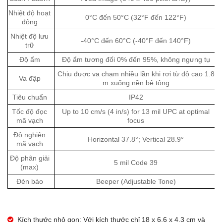
Nhiệt độ hoạt
0°C đến 50°C (32°F đến 122°F)
động
Nhiệt độ lưu
-40°C đến 60°C (-40°F đến 140°F)
trữ
Độ ẩm
Độ ẩm tương đối 0% đến 95%, không ngưng tụ
Chịu được va chạm nhiều lần khi rơi từ độ cao 1.8
Va đập
m xuống nền bê tông
Tiêu chuẩn
IP42
Tốc độ đọc
Up to 10 cm/s (4 in/s) for 13 mil UPC at optimal
mã vạch
focus
Độ nghiên
Horizontal 37.8°; Vertical 28.9°
mã vạch
Độ phân giải
5 mil Code 39
(max)
Đèn báo
Beeper (Adjustable Tone)
Kích thước nhỏ gọn: Với kích thước chỉ 18 x 6.6 x 4.3 cm và