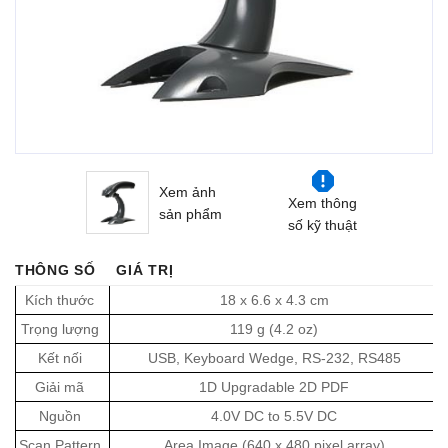
Xem ảnh
Xem thông
sản phẩm
số kỹ thuật
THÔNG SỐ
GIÁ TRỊ
Kích thước
18 x 6.6 x 4.3 cm
Trọng lượng
119 g (4.2 oz)
Kết nối
USB, Keyboard Wedge, RS-232, RS485
Giải mã
1D Upgradable 2D PDF
Nguồn
4.0V DC to 5.5V DC
Scan Pattern
Area Image (640 x 480 pixel array)