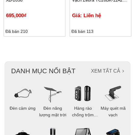
XB-2058
Vạch Zebra TC26BK-11A222-
A6
695,000
₫
Giá: Liên hệ
Đã bán 210
Đã bán 113
DANH MỤC NỔI BẬT
XEM TẤT CẢ
ọi
Đèn cảm ứng
Đèn năng
Hàng rào
Máy quét mã
C
ông
lượng mặt trời
chống trộm
vạch
thông minh