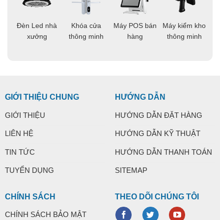
áo
Đèn Led nhà
Khóa cửa
Máy POS bán
Máy kiểm kho
C
ng
xưởng
thông minh
hàng
thông minh
t
GIỚI THIỆU CHUNG
HƯỚNG DẪN
GIỚI THIỆU
HƯỚNG DẪN ĐẶT HÀNG
LIÊN HỆ
HƯỚNG DẪN KỸ THUẬT
TIN TỨC
HƯỚNG DẪN THANH TOÁN
TUYỂN DỤNG
SITEMAP
CHÍNH SÁCH
THEO DÕI CHÚNG TÔI
CHÍNH SÁCH BẢO MẬT