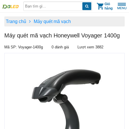
Skip
Giỏ
hàng
to
content
Trang chủ
Máy quét mã vạch
Máy quét mã vạch Honeywell Voyager 1400g
Mã SP: Voyager-1400g
0 đánh giá
Lượt xem 3882