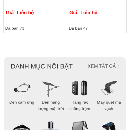
Giá: Liên hệ
Giá: Liên hệ
Đã bán 73
Đã bán 47
DANH MỤC NỔI BẬT
XEM TẤT CẢ
ọi
Đèn cảm ứng
Đèn năng
Hàng rào
Máy quét mã
C
ông
lượng mặt trời
chống trộm
vạch
thông minh