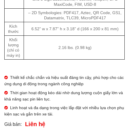
MaxiCode, FIM, USD-8
– 2D Symbologies: PDF417, Aztec, QR Code, GS1,
Datamatrix, TLC39, MicroPDF417
Kích
6.52” w x 7.87” h x 3.18” d (166 x 200 x 81 mm)
thước
Khối
lượng
2.16 lbs. (0.98 kg)
(chỉ có
máy in)
Thiết kế chắc chắn và hiệu suất đáng tin cậy, phù hợp cho các
ứng dụng di động trong ngành công nghiệp
Thời gian hoạt động kéo dài nhờ dung lượng cuộn giấy lớn và
khả năng sạc pin liên tục.
Linh hoạt và đa dạng trong việc lắp đặt với nhiều lựa chọn phụ
kiện sạc và gắn trên xe tải.
Liên hệ
Giá bán: