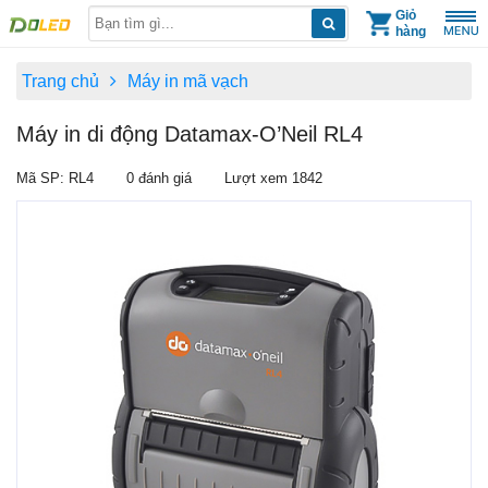
Skip
Giỏ
hàng
to
content
Trang chủ
Máy in mã vạch
Máy in di động Datamax-O’Neil RL4
Mã SP: RL4
0 đánh giá
Lượt xem 1842