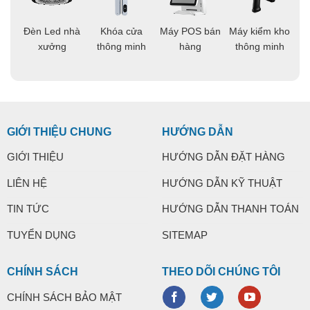
áo
Đèn Led nhà
Khóa cửa
Máy POS bán
Máy kiểm kho
C
ng
xưởng
thông minh
hàng
thông minh
t
GIỚI THIỆU CHUNG
HƯỚNG DẪN
GIỚI THIỆU
HƯỚNG DẪN ĐẶT HÀNG
LIÊN HỆ
HƯỚNG DẪN KỸ THUẬT
TIN TỨC
HƯỚNG DẪN THANH TOÁN
TUYỂN DỤNG
SITEMAP
CHÍNH SÁCH
THEO DÕI CHÚNG TÔI
CHÍNH SÁCH BẢO MẬT