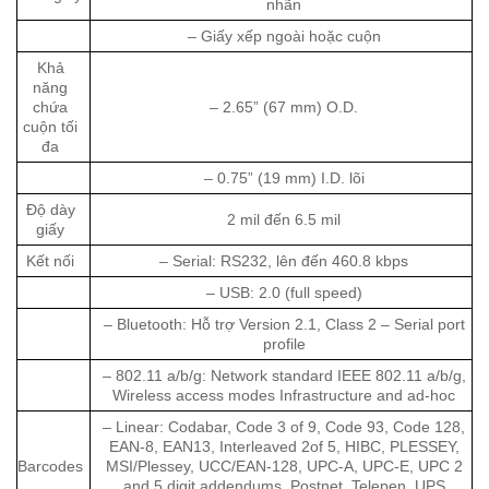
nhãn
– Giấy xếp ngoài hoặc cuộn
Khả
năng
chứa
– 2.65” (67 mm) O.D.
cuộn tối
đa
– 0.75” (19 mm) I.D. lõi
Độ dày
2 mil đến 6.5 mil
giấy
Kết nối
– Serial: RS232, lên đến 460.8 kbps
– USB: 2.0 (full speed)
– Bluetooth: Hỗ trợ Version 2.1, Class 2 – Serial port
profile
– 802.11 a/b/g: Network standard IEEE 802.11 a/b/g,
Wireless access modes Infrastructure and ad-hoc
– Linear: Codabar, Code 3 of 9, Code 93, Code 128,
EAN-8, EAN13, Interleaved 2of 5, HIBC, PLESSEY,
Barcodes
MSI/Plessey, UCC/EAN-128, UPC-A, UPC-E, UPC 2
and 5 digit addendums, Postnet, Telepen, UPS