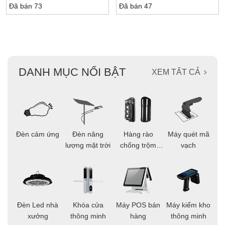
Đã bán 73
Đã bán 47
DANH MỤC NỔI BẬT
XEM TẤT CẢ
ọi
Đèn cảm ứng
Đèn năng
Hàng rào
Máy quét mã
C
ông
lượng mặt trời
chống trộm
vạch
thông minh
áo
Đèn Led nhà
Khóa cửa
Máy POS bán
Máy kiểm kho
C
ng
xưởng
thông minh
hàng
thông minh
t