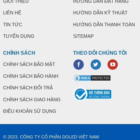
GIỚI THIỆU
HƯỚNG DẪN ĐẶT HÀNG
LIÊN HỆ
HƯỚNG DẪN KỸ THUẬT
TIN TỨC
HƯỚNG DẪN THANH TOÁN
TUYỂN DỤNG
SITEMAP
CHÍNH SÁCH
THEO DÕI CHÚNG TÔI
CHÍNH SÁCH BẢO MẬT
CHÍNH SÁCH BẢO HÀNH
CHÍNH SÁCH ĐỔI TRẢ
CHÍNH SÁCH GIAO HÀNG
ĐIỀU KHOẢN SỬ DỤNG
© 2023. CÔNG TY CỔ PHẦN DOLED VIỆT NAM