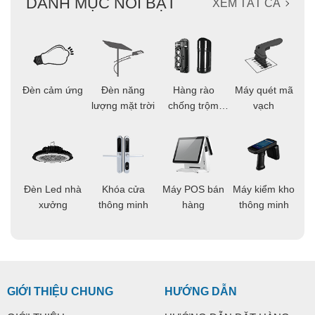
DANH MỤC NỔI BẬT
XEM TẤT CẢ
ọi
Đèn cảm ứng
Đèn năng
Hàng rào
Máy quét mã
C
ông
lượng mặt trời
chống trộm
vạch
thông minh
áo
Đèn Led nhà
Khóa cửa
Máy POS bán
Máy kiểm kho
C
ng
xưởng
thông minh
hàng
thông minh
t
GIỚI THIỆU CHUNG
HƯỚNG DẪN