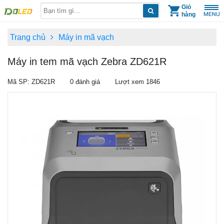
Skip
Giỏ
hàng
to
content
Trang chủ
Máy in mã vạch
Máy in tem mã vạch Zebra ZD621R
Mã SP: ZD621R
0 đánh giá
Lượt xem 1846