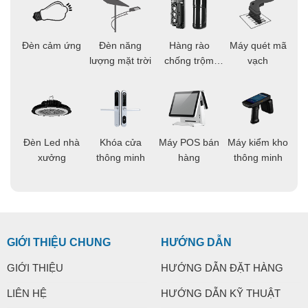
ọi
Đèn cảm ứng
Đèn năng
Hàng rào
Máy quét mã
C
ông
lượng mặt trời
chống trộm
vạch
thông minh
áo
Đèn Led nhà
Khóa cửa
Máy POS bán
Máy kiểm kho
C
ng
xưởng
thông minh
hàng
thông minh
t
GIỚI THIỆU CHUNG
HƯỚNG DẪN
GIỚI THIỆU
HƯỚNG DẪN ĐẶT HÀNG
LIÊN HỆ
HƯỚNG DẪN KỸ THUẬT