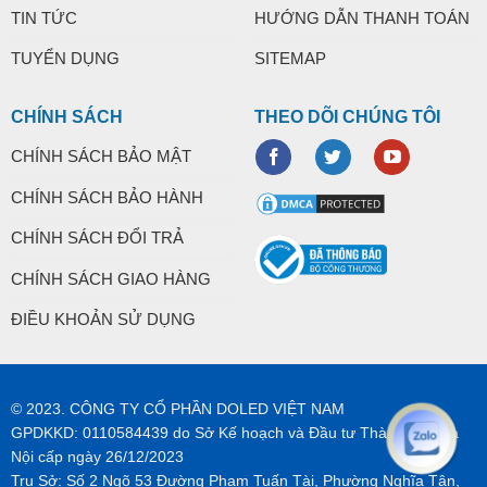
TIN TỨC
HƯỚNG DẪN THANH TOÁN
TUYỂN DỤNG
SITEMAP
CHÍNH SÁCH
THEO DÕI CHÚNG TÔI
CHÍNH SÁCH BẢO MẬT
CHÍNH SÁCH BẢO HÀNH
CHÍNH SÁCH ĐỔI TRẢ
CHÍNH SÁCH GIAO HÀNG
ĐIỀU KHOẢN SỬ DỤNG
© 2023. CÔNG TY CỔ PHẦN DOLED VIỆT NAM
GPDKKD: 0110584439 do Sở Kế hoạch và Đầu tư Thành phố Hà
Nội cấp ngày 26/12/2023
Trụ Sở: Số 2 Ngõ 53 Đường Phạm Tuấn Tài, Phường Nghĩa Tân,