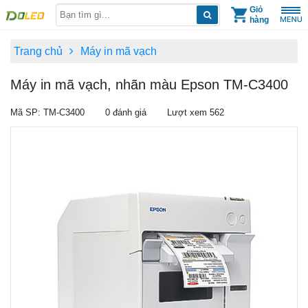
Skip
Giỏ
hàng
to
content
Trang chủ
Máy in mã vạch
Máy in mã vạch, nhãn màu Epson TM-C3400
Mã SP: TM-C3400
0 đánh giá
Lượt xem 562