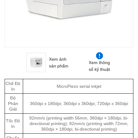
Xem ảnh
Xem thông
sản phẩm
số kỹ thuật
Chế Độ
MicroPiezo serial inkjet
In
Độ
Phân
360dpi x 180dpi; 360dpi x 360dpi; 720dpi x 360dpi
Giải
92mm/s (printing width 56mm, 360dpi × 180dpi, bi-
Tốc Độ
directional printing); 82mm/s (printing width 72mm,
In
360dpi × 180dpi, bi-directional printing)