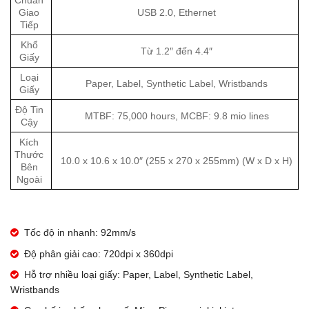
Chuẩn
Giao
USB 2.0, Ethernet
Tiếp
Khổ
Từ 1.2″ đến 4.4″
Giấy
Loại
Paper, Label, Synthetic Label, Wristbands
Giấy
Độ Tin
MTBF: 75,000 hours, MCBF: 9.8 mio lines
Cậy
Kích
Thước
10.0 x 10.6 x 10.0″ (255 x 270 x 255mm) (W x D x H)
Bên
Ngoài
Tốc độ in nhanh: 92mm/s
Độ phân giải cao: 720dpi x 360dpi
Hỗ trợ nhiều loại giấy: Paper, Label, Synthetic Label,
Wristbands