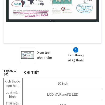
Xem ảnh
Xem thông
sản phẩm
số kỹ thuật
THÔNG
CHI TIẾT
SỐ
Kích thước
80 inch
màn hình
Loại màn
LCD VA Panel/E-LED
hình
Tỉ lệ hiển