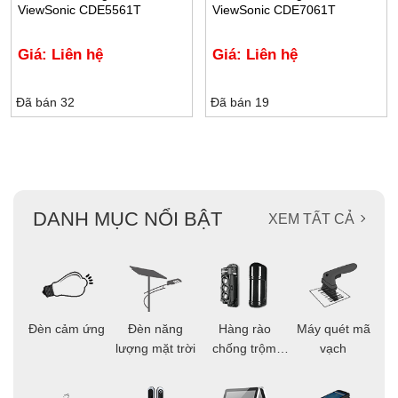
ViewSonic CDE5561T
ViewSonic CDE7061T
Giá: Liên hệ
Giá: Liên hệ
Đã bán 32
Đã bán 19
DANH MỤC NỔI BẬT
XEM TẤT CẢ
ọi
Đèn cảm ứng
Đèn năng
Hàng rào
Máy quét mã
C
ông
lượng mặt trời
chống trộm
vạch
thông minh