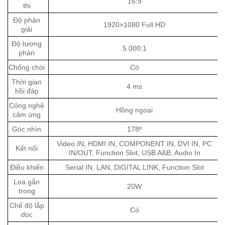
16:9
thị
Độ phân
1920×1080 Full HD
giải
Độ tương
5.000:1
phản
Chống chói
Có
Thời gian
4 ms
hồi đáp
Công nghệ
Hồng ngoại
cảm ứng
Góc nhìn
178º
Video IN, HDMI IN, COMPONENT IN, DVI IN, PC
Kết nối
IN/OUT, Function Slot, USB A&B, Audio In
Điều khiển
Serial IN, LAN, DIGITAL LINK, Function Slot
Loa gắn
20W
trong
Chế độ lắp
Có
dọc