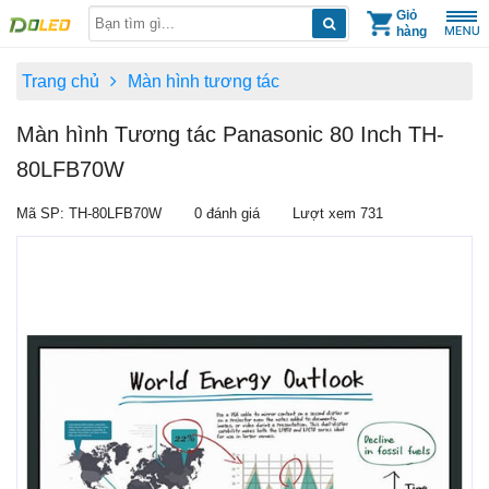
Skip
Giỏ
hàng
to
content
Trang chủ
Màn hình tương tác
Màn hình Tương tác Panasonic 80 Inch TH-
80LFB70W
Mã SP: TH-80LFB70W
0 đánh giá
Lượt xem 731