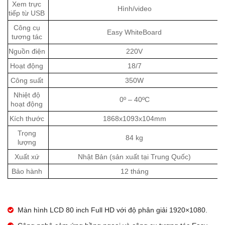
Xem trực
Hình/video
tiếp từ USB
Công cụ
Easy WhiteBoard
tương tác
Nguồn điện
220V
Hoạt động
18/7
Công suất
350W
Nhiệt độ
0º – 40ºC
hoạt động
Kích thước
1868x1093x104mm
Trọng
84 kg
lượng
Xuất xứ
Nhật Bản (sản xuất tại Trung Quốc)
Bảo hành
12 tháng
Màn hình LCD 80 inch Full HD với độ phân giải 1920×1080.