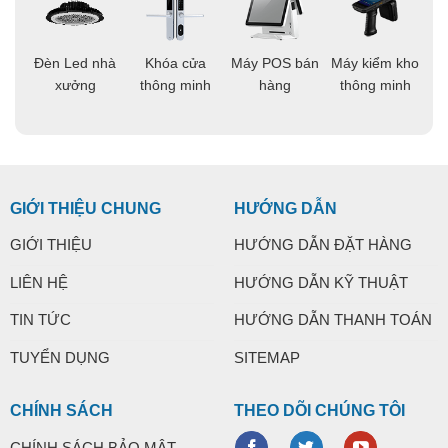
áo
Đèn Led nhà
Khóa cửa
Máy POS bán
Máy kiểm kho
C
ng
xưởng
thông minh
hàng
thông minh
t
GIỚI THIỆU CHUNG
HƯỚNG DẪN
GIỚI THIỆU
HƯỚNG DẪN ĐẶT HÀNG
LIÊN HỆ
HƯỚNG DẪN KỸ THUẬT
TIN TỨC
HƯỚNG DẪN THANH TOÁN
TUYỂN DỤNG
SITEMAP
CHÍNH SÁCH
THEO DÕI CHÚNG TÔI
CHÍNH SÁCH BẢO MẬT