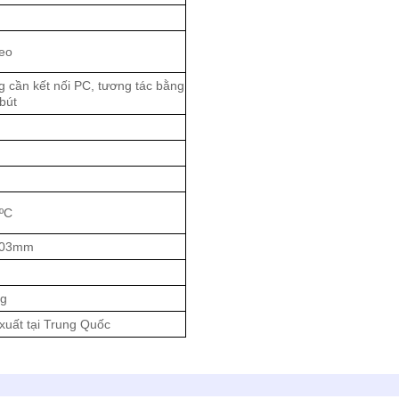
deo
 cần kết nối PC, tương tác bằng
bút
 ºC
103mm
ng
xuất tại Trung Quốc