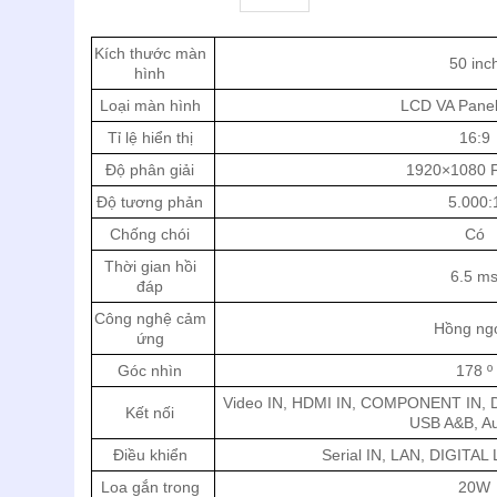
Kích thước màn
50 inc
hình
Loại màn hình
LCD VA Pane
Tỉ lệ hiển thị
16:9
Độ phân giải
1920×1080 F
Độ tương phản
5.000:
Chống chói
Có
Thời gian hồi
6.5 m
đáp
Công nghệ cảm
Hồng ng
ứng
Góc nhìn
178 º
Video IN, HDMI IN, COMPONENT IN, DV
Kết nối
USB A&B, Au
Điều khiển
Serial IN, LAN, DIGITAL 
Loa gắn trong
20W