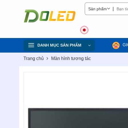
Skip
|
to
content
GI
DANH MỤC SẢN PHẨM
Trang chủ
Màn hình tương tác