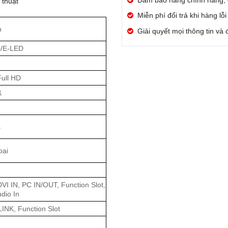
thuật
Miễn phí đổi trả khi hàng lỗ
h
Giải quyết mọi thông tin và
l/E-LED
ull HD
1
s
oại
I IN, PC IN/OUT, Function Slot,
dio In
LINK, Function Slot