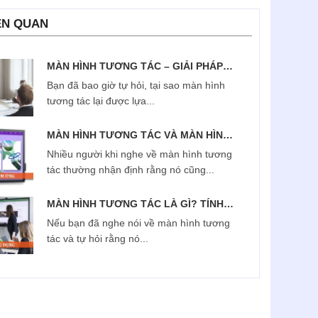
ÊN QUAN
MÀN HÌNH TƯƠNG TÁC – GIẢI PHÁP
HỘI NGHỊ HIỆN ĐẠI
Bạn đã bao giờ tự hỏi, tại sao màn hình
tương tác lại được lựa...
MÀN HÌNH TƯƠNG TÁC VÀ MÀN HÌNH
CẢM ỨNG THÔNG THƯỜNG KHÁC GÌ
Nhiều người khi nghe về màn hình tương
NHAU?
tác thường nhận định rằng nó cũng...
MÀN HÌNH TƯƠNG TÁC LÀ GÌ? TÍNH
NĂNG NỔI BẬT VÀ ỨNG DỤNG CỦA NÓ
Nếu bạn đã nghe nói về màn hình tương
tác và tự hỏi rằng nó...