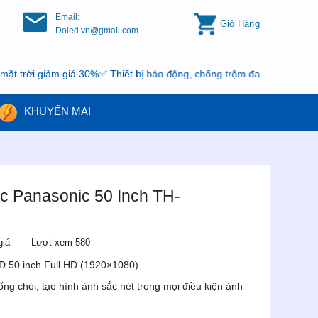
Email:
Giỏ Hàng
Doled.vn@gmail.com
 giảm giá 30%✅ Thiết bị báo động, chống trộm đang có khuyến mại, n
KHUYẾN MẠI
 Panasonic 50 Inch TH-
giá
Lượt xem 580
 50 inch Full HD (1920×1080)
ng chói, tạo hình ảnh sắc nét trong mọi điều kiện ánh