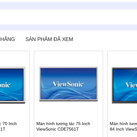
 HÃNG
SẢN PHẨM ĐÃ XEM
c 70 Inch
Màn hình tương tác 75 Inch
Màn hình tươ
61T
ViewSonic CDE7561T
84 Inch View