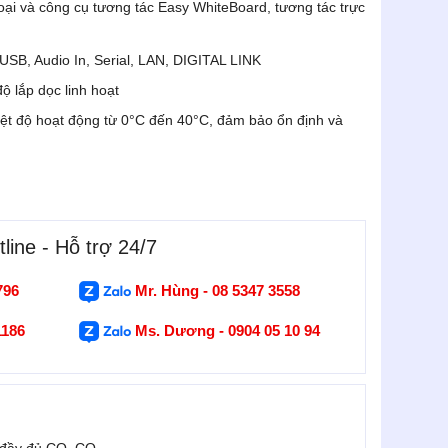
i và công cụ tương tác Easy WhiteBoard, tương tác trực
USB, Audio In, Serial, LAN, DIGITAL LINK
ộ lắp dọc linh hoạt
hiệt độ hoạt động từ 0°C đến 40°C, đảm bảo ổn định và
line - Hỗ trợ 24/7
796
Mr. Hùng - 08 5347 3558
1186
Ms. Dương - 0904 05 10 94
 đầy đủ CO, CQ