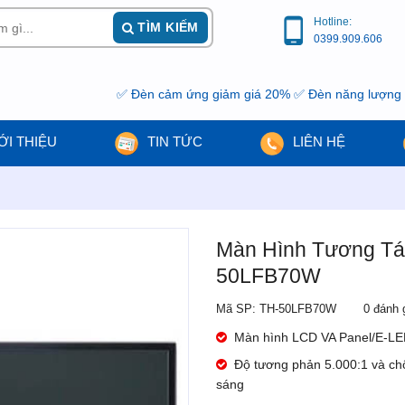
Hotline:
TÌM KIẾM
0399.909.606
✅ Đèn cảm ứng giảm giá 20% ✅ Đèn năng lượng mặt trời
ỚI THIỆU
TIN TỨC
LIÊN HỆ
Màn Hình Tương Tác
50LFB70W
Mã SP: TH-50LFB70W
0 đánh 
Màn hình LCD VA Panel/E-LED
Độ tương phản 5.000:1 và chố
sáng