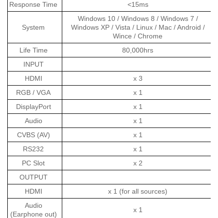
Response Time
<15ms
Windows 10 / Windows 8 / Windows 7 /
System
Windows XP / Vista / Linux / Mac / Android /
Wince / Chrome
Life Time
80,000hrs
INPUT
HDMI
x 3
RGB / VGA
x 1
DisplayPort
x 1
Audio
x 1
CVBS (AV)
x 1
RS232
x 1
PC Slot
x 2
OUTPUT
HDMI
x 1 (for all sources)
Audio
x 1
(Earphone out)