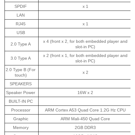
SPDIF
x 1
LAN
RJ45
x 1
USB
x 4 (front x 2, for both embedded player and
2.0 Type A
slot-in PC)
x 2 (front x 1, for both embedded player and
3.0 Type A
slot-in PC)
2.0 Type B (For
x 2
touch)
SPEAKERS
Speaker Power
16W x 2
BUILT-IN PC
Processor
ARM Cortex A53 Quad Core 1.2G Hz CPU
Graphic
ARM Mali-450 Quad Core
Memory
2GB DDR3