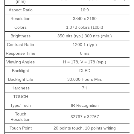
(mm)
Aspect Ratio
16:9
Resolution
3840 x 2160
Colors
1.07B colors (10bit)
Brightness
350 nits (typ.) 300 nits (min.)
Contrast Ratio
1200:1 (typ.)
Response Time
8 ms
Viewing Angles
H = 178, V = 178 (typ.)
Backlight
DLED
Backlight Life
30,000 Hours Min.
Hardness
7H
TOUCH
Type/ Tech
IR Recognition
Touch
32767 x 32767
Resolution
Touch Point
20 points touch, 10 points writing