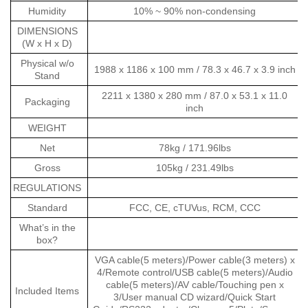
Humidity
10% ~ 90% non-condensing
DIMENSIONS
(W x H x D)
Physical w/o
1988 x 1186 x 100 mm / 78.3 x 46.7 x 3.9 inch
Stand
2211 x 1380 x 280 mm / 87.0 x 53.1 x 11.0
Packaging
inch
WEIGHT
Net
78kg / 171.96lbs
Gross
105kg / 231.49lbs
REGULATIONS
Standard
FCC, CE, cTUVus, RCM, CCC
What’s in the
box?
VGA cable(5 meters)/Power cable(3 meters) x
4/Remote control/USB cable(5 meters)/Audio
cable(5 meters)/AV cable/Touching pen x
Included Items
3/User manual CD wizard/Quick Start