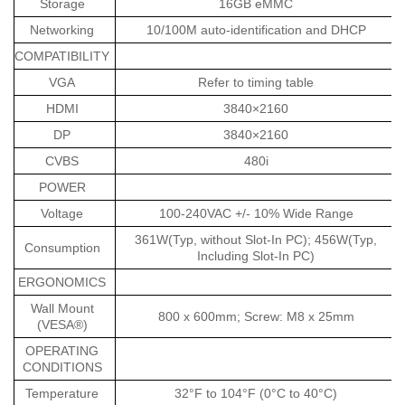
Storage
16GB eMMC
Networking
10/100M auto-identification and DHCP
COMPATIBILITY
VGA
Refer to timing table
HDMI
3840×2160
DP
3840×2160
CVBS
480i
POWER
Voltage
100-240VAC +/- 10% Wide Range
361W(Typ, without Slot-In PC); 456W(Typ,
Consumption
Including Slot-In PC)
ERGONOMICS
Wall Mount
800 x 600mm; Screw: M8 x 25mm
(VESA®)
OPERATING
CONDITIONS
Temperature
32°F to 104°F (0°C to 40°C)