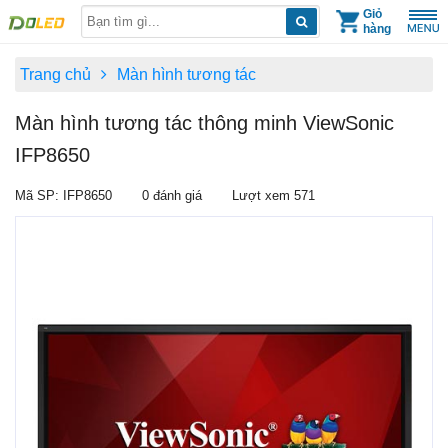
Skip
Giỏ
hàng
to
content
Trang chủ
Màn hình tương tác
Màn hình tương tác thông minh ViewSonic
IFP8650
Mã SP: IFP8650
0 đánh giá
Lượt xem 571