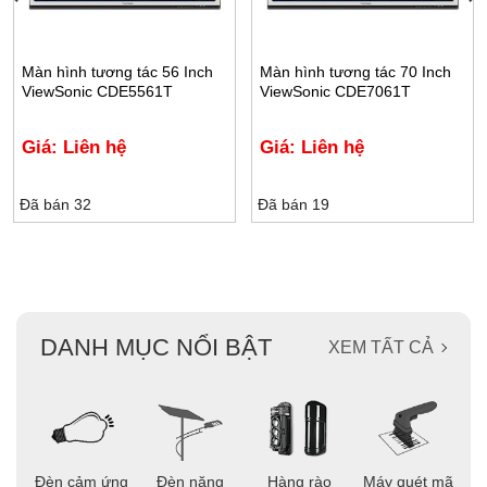
Màn hình tương tác 56 Inch
Màn hình tương tác 70 Inch
ViewSonic CDE5561T
ViewSonic CDE7061T
Giá: Liên hệ
Giá: Liên hệ
Đã bán 32
Đã bán 19
DANH MỤC NỔI BẬT
XEM TẤT CẢ
ọi
Đèn cảm ứng
Đèn năng
Hàng rào
Máy quét mã
C