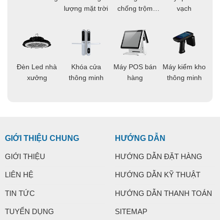
ông
lượng mặt trời
chống trộm
vạch
thông minh
áo
Đèn Led nhà
Khóa cửa
Máy POS bán
Máy kiểm kho
C
ng
xưởng
thông minh
hàng
thông minh
t
GIỚI THIỆU CHUNG
HƯỚNG DẪN
GIỚI THIỆU
HƯỚNG DẪN ĐẶT HÀNG
LIÊN HỆ
HƯỚNG DẪN KỸ THUẬT
TIN TỨC
HƯỚNG DẪN THANH TOÁN
TUYỂN DỤNG
SITEMAP