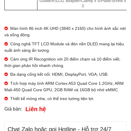
Guide/RS232 adapter/Clamp x 5/Plate/Screw x
3
Màn hình 86 inch 4K UHD (3840 x 2160) cho hình ảnh sắc nét
và sống động.
Công nghệ TFT LCD Module và đèn nền DLED mang lại hiệu
suất ánh sáng ấn tượng.
Cảm ứng IR Recognition với 20 điểm chạm và 10 điểm viết,
thời gian phản hồi nhanh chóng.
Đa dạng cổng kết nối: HDMI, DisplayPort, VGA, USB.
Tích hợp máy tính ARM Cortex A53 Quad Core 1.2GHz, ARM
Mali-450 Quad Core GPU, 2GB RAM và 16GB bộ nhớ eMMC.
Thiết kế mỏng nhẹ, có thể treo tường tiện lợi.
Liên hệ
Giá bán:
Chat Zalo hoặc gọi Hotline - Hỗ trợ 24/7