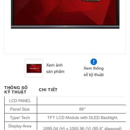
Xem ảnh
Xem thông
sản phẩm
số kỹ thuật
THÔNG SỐ
CHI TIẾT
KỸ THUẬT
LCD PANEL
Panel Size
86″
Type/ Tech
TFT LCD Module with DLED Backlight
Display Area
1895.04 (H) x 1065.96 (V) (85.6” diagonal)