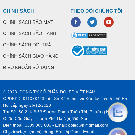
CHÍNH SÁCH
THEO DÕI CHÚNG TÔI
CHÍNH SÁCH BẢO MẬT
CHÍNH SÁCH BẢO HÀNH
CHÍNH SÁCH ĐỔI TRẢ
CHÍNH SÁCH GIAO HÀNG
ĐIỀU KHOẢN SỬ DỤNG
© 2023. CÔNG TY CỔ PHẦN DOLED VIỆT NAM
GPDKKD: 0110584439 do Sở Kế hoạch và Đầu tư Thành phố Hà
Nội cấp ngày 26/12/2023
Trụ Sở: Số 2 Ngõ 53 Đường Phạm Tuấn Tài, Phường Nghĩa Tân,
Quận Cầu Giấy, Thành Phố Hà Nội, Việt Nam
Điện thoại:
0399 909 606
- Email:
doled.vn@gmail.com
Chịu trách nhiệm nội dung: Bùi Thị Oanh. Email: