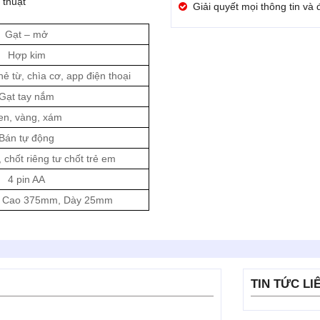
thuật
Giải quyết mọi thông tin và
Gạt – mở
Hợp kim
hẻ từ, chìa cơ, app điện thoại
Gạt tay nắm
en, vàng, xám
Bán tự động
chốt riêng tư chốt trẻ em
4 pin AA
 Cao 375mm, Dày 25mm
TIN TỨC LI