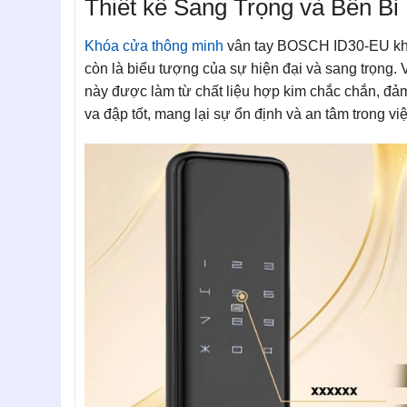
Thiết kế Sang Trọng và Bền Bỉ
Khóa cửa thông minh
vân tay BOSCH ID30-EU không
còn là biểu tượng của sự hiện đại và sang trọng. V
này được làm từ chất liệu hợp kim chắc chắn, đả
va đập tốt, mang lại sự ổn định và an tâm trong v