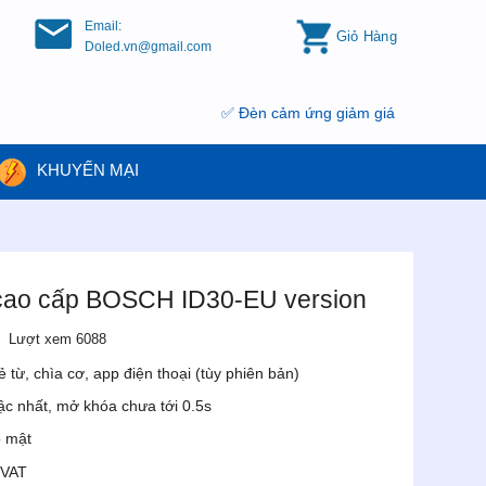
Email:
Giỏ Hàng
Doled.vn@gmail.com
✅ Đèn cảm ứng giảm giá 20% ✅ Đèn năng lượng
KHUYẾN MẠI
cao cấp BOSCH ID30-EU version
Lượt xem 6088
 từ, chìa cơ, app điện thoại (tùy phiên bản)
ậc nhất, mở khóa chưa tới 0.5s
o mật
 VAT