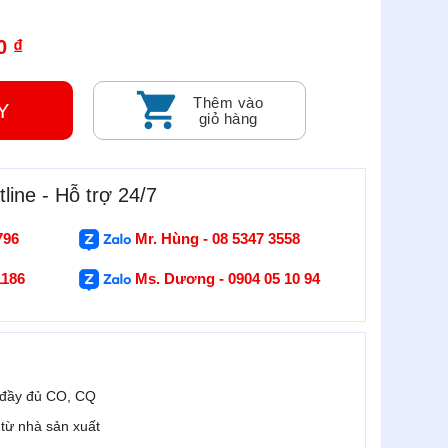
0 ₫
Thêm vào
GAY
giỏ hàng
line - Hỗ trợ 24/7
796
Mr. Hùng - 08 5347 3558
1186
Ms. Dương - 0904 05 10 94
 đầy đủ CO, CQ
i từ nhà sản xuất