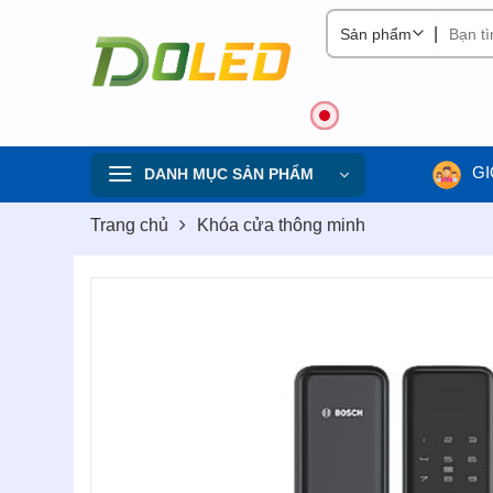
Skip
|
to
content
GI
DANH MỤC SẢN PHẨM
Trang chủ
Khóa cửa thông minh