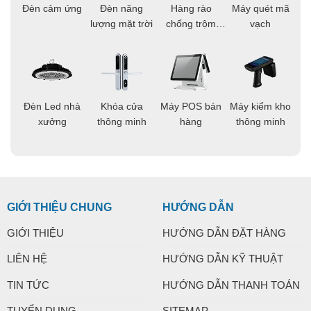
ọi
Đèn cảm ứng
Đèn năng
Hàng rào
Máy quét mã
C
ông
lượng mặt trời
chống trộm
vạch
thông minh
áo
Đèn Led nhà
Khóa cửa
Máy POS bán
Máy kiểm kho
C
ng
xưởng
thông minh
hàng
thông minh
t
GIỚI THIỆU CHUNG
HƯỚNG DẪN
GIỚI THIỆU
HƯỚNG DẪN ĐẶT HÀNG
LIÊN HỆ
HƯỚNG DẪN KỸ THUẬT
TIN TỨC
HƯỚNG DẪN THANH TOÁN
TUYỂN DỤNG
SITEMAP