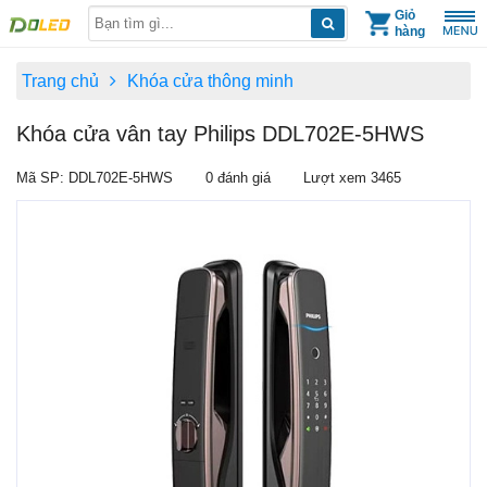
Skip
Giỏ
hàng
to
content
Trang chủ
Khóa cửa thông minh
Khóa cửa vân tay Philips DDL702E-5HWS
Mã SP: DDL702E-5HWS
0 đánh giá
Lượt xem 3465