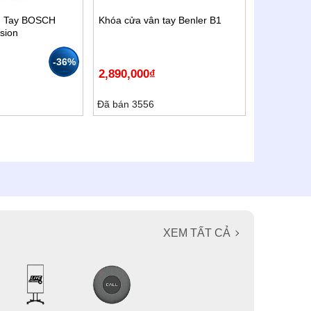
n Tay BOSCH
Khóa cửa vân tay Benler B1
sion
-36%
2,890,000
₫
Đã bán 3556
XEM TẤT CẢ