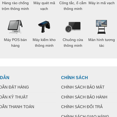
g
Hàng rào chống
Máy quét mã
Công tắc, ổ cắm
Máy in mã vạch
trộm thông minh
vạch
thông minh
Máy POS bán
Máy kiểm kho
Chuông cửa
Màn hình tương
hàng
thông minh
thông minh
tác
 DẪN
CHÍNH SÁCH
DẪN ĐẶT HÀNG
CHÍNH SÁCH BẢO MẬT
DẪN KỸ THUẬT
CHÍNH SÁCH BẢO HÀNH
DẪN THANH TOÁN
CHÍNH SÁCH ĐỔI TRẢ
CHÍNH SÁCH GIAO HÀNG