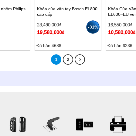
 nhôm Philips
Khóa cửa vân tay Bosch EL800
Khóa Cửa Vâ
cao cấp
EL600–EU ver
Giá
Giá
Giá
Giá
28,490,000
₫
16,550,000
₫
-31%
gốc
hiện
gốc
hiện
19,580,000
₫
10,580,000
₫
là:
tại
là:
tại
28,490,000₫.
là:
16,550,000₫.
là:
19,580,000₫.
10,580,000₫.
Đã bán 4688
Đã bán 6236
1
2