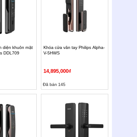
n diện khuôn mặt
Khóa cửa vân tay Philips Alpha-
ps DDL709
V-5HWS
14,895,000
₫
Đã bán 145