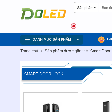
Skip
|
to
content
GI
DANH MỤC SẢN PHẨM
Trang chủ
Sản phẩm được gắn thẻ “Smart Door 
SMART DOOR LOCK