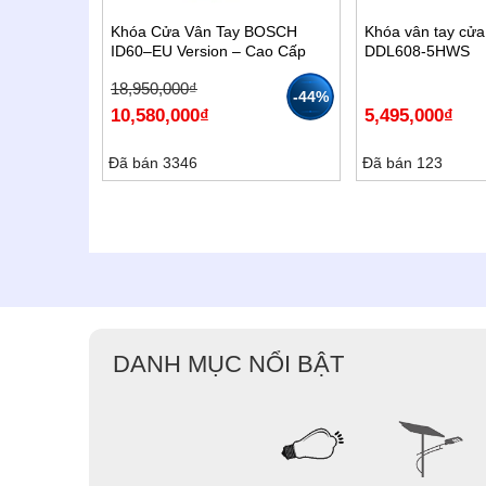
Khóa Cửa Vân Tay BOSCH
Khóa vân tay cửa
ID60–EU Version – Cao Cấp
DDL608-5HWS
Giá
Giá
18,950,000
₫
-44%
gốc
hiện
10,580,000
₫
5,495,000
₫
là:
tại
18,950,000₫.
là:
10,580,000₫.
Đã bán 3346
Đã bán 123
DANH MỤC NỔI BẬT