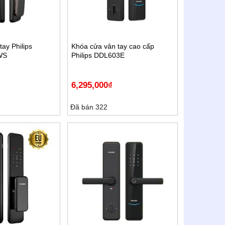
ay Philips
Khóa cửa vân tay cao cấp
WS
Philips DDL603E
6,295,000
₫
Đã bán 322