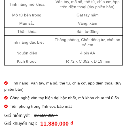
Vân tay, mã số, thẻ từ, chìa cơ, App
Tính năng mở khóa
trên điện thoại (tùy phiên bản)
Mở từ bên trong
Gạt tay nắm
Màu sắc
Vàng, xám
Thân khóa
Bán tự động
Thông phòng, Chốt riêng tư, chốt an
Tính năng đặc biệt
trẻ em
Nguồn điện
4 pin AA
Kích thước
R 72 x C 352 x D 19 mm
Tính năng: Vân tay, mã số, thẻ từ, chìa cơ, app điện thoại (tùy
phiên bản)
Công nghệ vân tay hiện đại bậc nhất, mở khóa chưa tới 0.5s
Tiên phong trong lĩnh vực bảo mật
18.550.000 ₫
Giá niêm yết:
11.380.000 ₫
Giá khuyến mại: