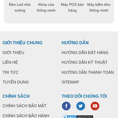
áo
Đèn Led nhà
Khóa cửa
Máy POS bán
Máy kiểm kho
C
ng
xưởng
thông minh
hàng
thông minh
t
GIỚI THIỆU CHUNG
HƯỚNG DẪN
GIỚI THIỆU
HƯỚNG DẪN ĐẶT HÀNG
LIÊN HỆ
HƯỚNG DẪN KỸ THUẬT
TIN TỨC
HƯỚNG DẪN THANH TOÁN
TUYỂN DỤNG
SITEMAP
CHÍNH SÁCH
THEO DÕI CHÚNG TÔI
CHÍNH SÁCH BẢO MẬT
CHÍNH SÁCH BẢO HÀNH