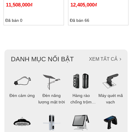
11,508,000
₫
12,405,000
₫
Đã bán 0
Đã bán 66
DANH MỤC NỔI BẬT
XEM TẤT CẢ
ọi
Đèn cảm ứng
Đèn năng
Hàng rào
Máy quét mã
C
ông
lượng mặt trời
chống trộm
vạch
thông minh