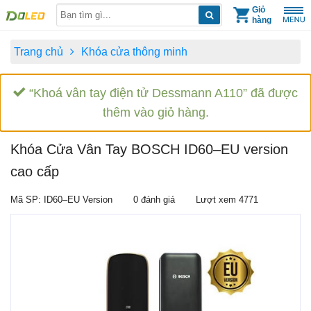
Skip
Giỏ
hàng
to
content
Trang chủ
Khóa cửa thông minh
“Khoá vân tay điện tử Dessmann A110” đã được
thêm vào giỏ hàng.
Khóa Cửa Vân Tay BOSCH ID60–EU version
cao cấp
Mã SP: ID60–EU Version
0 đánh giá
Lượt xem 4771