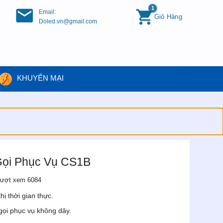
Email:
Giỏ Hàng
Doled.vn@gmail.com
KHUYẾN MẠI
ọi Phục Vụ CS1B
ượt xem 6084
ị thời gian thực.
 gọi phục vụ không dây.