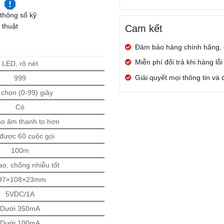
thông số kỹ
thuật
Cam kết
Đảm bảo hàng chính hãng,
Miễn phí đổi trả khi hàng lỗ
LED, rõ nét
Giải quyết mọi thông tin và
999
 chọn (0-99) giây
Có
ho âm thanh to hơn
được 60 cuộc gọi
100m
ao, chống nhiễu tốt
97×108×23mm
5VDC/1A
Dưới 350mA
Dưới 100mA