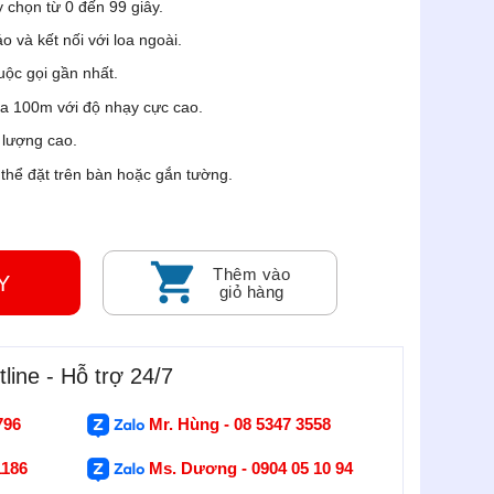
ùy chọn từ 0 đến 99 giây.
 và kết nối với loa ngoài.
uộc gọi gần nhất.
xa 100m với độ nhạy cực cao.
 lượng cao.
 thể đặt trên bàn hoặc gắn tường.
Thêm vào
GAY
giỏ hàng
line - Hỗ trợ 24/7
796
Mr. Hùng - 08 5347 3558
1186
Ms. Dương - 0904 05 10 94