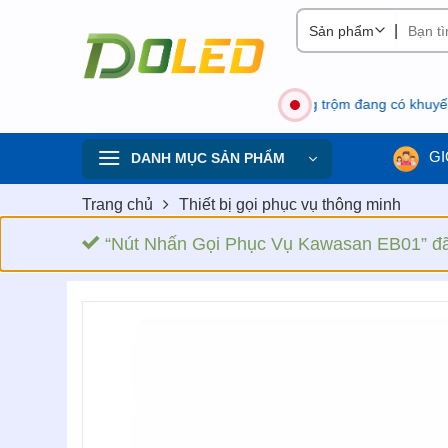
Skip
|
to
content
giảm giá 30%✅ Thiết bị báo động, chống trộm đang có khuyến mại, n
GI
DANH MỤC SẢN PHẨM
Trang chủ
Thiết bị gọi phục vụ thông minh
“Nút Nhấn Gọi Phục Vụ Kawasan EB01” đã