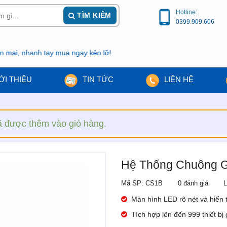
Hotline:
TÌM KIẾM
0399.909.606
hanh tay mua ngay kẻo lỡ!
ỚI THIỆU
TIN TỨC
LIÊN HỆ
 được thêm vào giỏ hàng.
Hệ Thống Chuông G
Mã SP: CS1B
0 đánh giá
L
Màn hình LED rõ nét và hiển th
Tích hợp lên đến 999 thiết bị