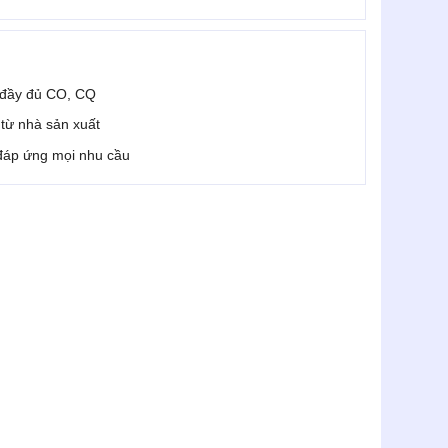
 đầy đủ CO, CQ
i từ nhà sản xuất
 đáp ứng mọi nhu cầu