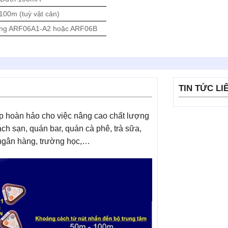
100m (tuỳ vật cản)
óng ARF06A1-A2 hoặc ARF06B
TIN TỨC LI
áp hoàn hảo cho việc nâng cao chất lượng
ch sạn, quán bar, quán cà phê, trà sữa,
, ngân hàng, trường học,…