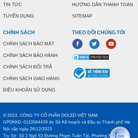
TIN TỨC
HƯỚNG DẪN THANH TOÁN
TUYỂN DỤNG
SITEMAP
CHÍNH SÁCH
THEO DÕI CHÚNG TÔI
CHÍNH SÁCH BẢO MẬT
CHÍNH SÁCH BẢO HÀNH
CHÍNH SÁCH ĐỔI TRẢ
CHÍNH SÁCH GIAO HÀNG
ĐIỀU KHOẢN SỬ DỤNG
© 2023. CÔNG TY CỔ PHẦN DOLED VIỆT NAM
GPDKKD: 0110584439 do Sở Kế hoạch và Đầu tư Thành phố Hà
Nội cấp ngày 26/12/2023
Trụ Sở: Số 2 Ngõ 53 Đường Phạm Tuấn Tài, Phường Nghĩa Tân,