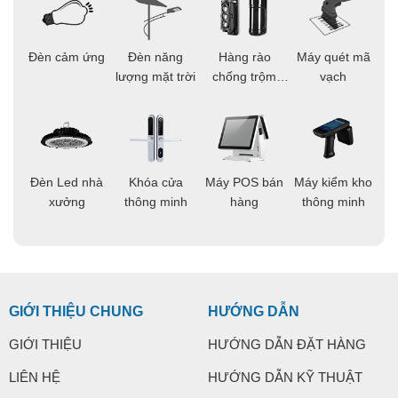
ọi
Đèn cảm ứng
Đèn năng
Hàng rào
Máy quét mã
C
ông
lượng mặt trời
chống trộm
vạch
thông minh
áo
Đèn Led nhà
Khóa cửa
Máy POS bán
Máy kiểm kho
C
ng
xưởng
thông minh
hàng
thông minh
t
GIỚI THIỆU CHUNG
HƯỚNG DẪN
GIỚI THIỆU
HƯỚNG DẪN ĐẶT HÀNG
LIÊN HỆ
HƯỚNG DẪN KỸ THUẬT