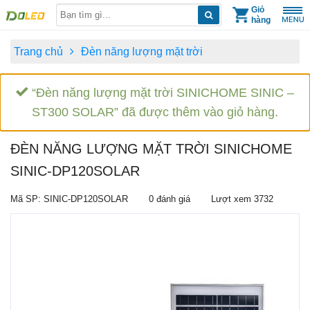
Skip
Giỏ
hàng
to
content
Trang chủ
Đèn năng lượng mặt trời
“Đèn năng lượng mặt trời SINICHOME SINIC –
ST300 SOLAR” đã được thêm vào giỏ hàng.
ĐÈN NĂNG LƯỢNG MẶT TRỜI SINICHOME
SINIC-DP120SOLAR
Mã SP: SINIC-DP120SOLAR
0 đánh giá
Lượt xem 3732