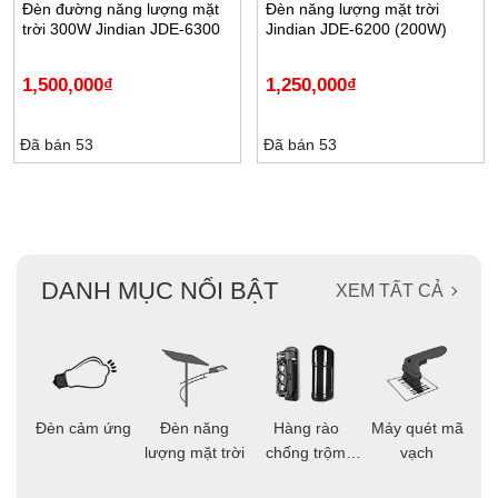
Đèn đường năng lượng mặt
Đèn năng lượng mặt trời
trời 300W Jindian JDE-6300
Jindian JDE-6200 (200W)
1,500,000
₫
1,250,000
₫
Đã bán 53
Đã bán 53
DANH MỤC NỔI BẬT
XEM TẤT CẢ
ọi
Đèn cảm ứng
Đèn năng
Hàng rào
Máy quét mã
C
ông
lượng mặt trời
chống trộm
vạch
thông minh