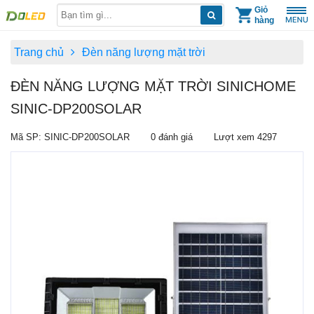
Skip
Giỏ
hàng
to
content
Trang chủ
Đèn năng lượng mặt trời
ĐÈN NĂNG LƯỢNG MẶT TRỜI SINICHOME
SINIC-DP200SOLAR
Mã SP: SINIC-DP200SOLAR
0 đánh giá
Lượt xem 4297