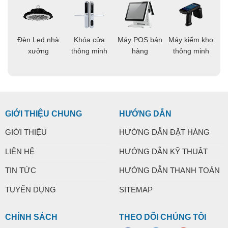
áo
Đèn Led nhà
Khóa cửa
Máy POS bán
Máy kiểm kho
C
ng
xưởng
thông minh
hàng
thông minh
t
GIỚI THIỆU CHUNG
HƯỚNG DẪN
GIỚI THIỆU
HƯỚNG DẪN ĐẶT HÀNG
LIÊN HỆ
HƯỚNG DẪN KỸ THUẬT
TIN TỨC
HƯỚNG DẪN THANH TOÁN
TUYỂN DỤNG
SITEMAP
CHÍNH SÁCH
THEO DÕI CHÚNG TÔI