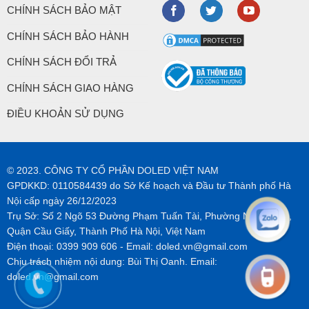
CHÍNH SÁCH BẢO MẬT
CHÍNH SÁCH BẢO HÀNH
CHÍNH SÁCH ĐỔI TRẢ
CHÍNH SÁCH GIAO HÀNG
ĐIỀU KHOẢN SỬ DỤNG
© 2023. CÔNG TY CỔ PHẦN DOLED VIỆT NAM
GPDKKD: 0110584439 do Sở Kế hoạch và Đầu tư Thành phố Hà
Nội cấp ngày 26/12/2023
Trụ Sở: Số 2 Ngõ 53 Đường Phạm Tuấn Tài, Phường Nghĩa Tân,
Quận Cầu Giấy, Thành Phố Hà Nội, Việt Nam
Điện thoại:
0399 909 606
- Email:
doled.vn@gmail.com
Chịu trách nhiệm nội dung: Bùi Thị Oanh. Email:
doled.vn@gmail.com