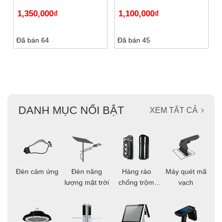
1,350,000
₫
1,100,000
₫
Đã bán 64
Đã bán 45
DANH MỤC NỔI BẬT
XEM TẤT CẢ
ọi
Đèn cảm ứng
Đèn năng
Hàng rào
Máy quét mã
C
ông
lượng mặt trời
chống trộm
vạch
thông minh