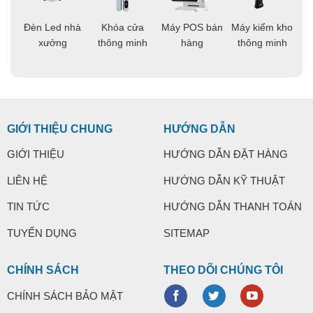
áo
Đèn Led nhà
Khóa cửa
Máy POS bán
Máy kiểm kho
C
ng
xưởng
thông minh
hàng
thông minh
t
GIỚI THIỆU CHUNG
HƯỚNG DẪN
GIỚI THIỆU
HƯỚNG DẪN ĐẶT HÀNG
LIÊN HỆ
HƯỚNG DẪN KỸ THUẬT
TIN TỨC
HƯỚNG DẪN THANH TOÁN
TUYỂN DỤNG
SITEMAP
CHÍNH SÁCH
THEO DÕI CHÚNG TÔI
CHÍNH SÁCH BẢO MẬT