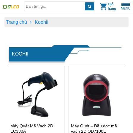
Skip
Giỏ
hàng
to
content
Trang chủ
Koohii
KOOHII
Máy Quét Mã Vạch 2D
Máy Quét – Đầu đọc mã
EC330A
vạch 2D OD7100E