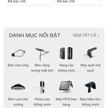
Đã bán 145
Đã bán 155
DANH MỤC NỔI BẬT
XEM TẤT CẢ
ọi
Đèn cảm ứng
Đèn năng
Hàng rào
Máy quét mã
C
ông
lượng mặt trời
chống trộm
vạch
thông minh
áo
Đèn Led nhà
Khóa cửa
Máy POS bán
Máy kiểm kho
C
ng
xưởng
thông minh
hàng
thông minh
t