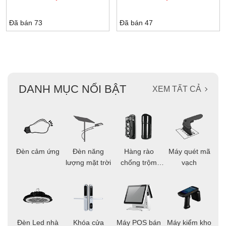
Đã bán 73
Đã bán 47
DANH MỤC NỔI BẬT
XEM TẤT CẢ
ọi
Đèn cảm ứng
Đèn năng
Hàng rào
Máy quét mã
C
ông
lượng mặt trời
chống trộm
vạch
thông minh
áo
Đèn Led nhà
Khóa cửa
Máy POS bán
Máy kiểm kho
C