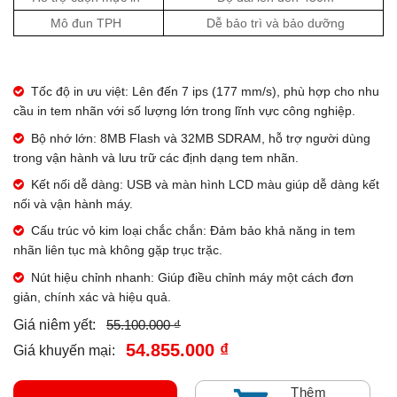
Mô đun TPH
Dễ bảo trì và bảo dưỡng
Tốc độ in ưu việt: Lên đến 7 ips (177 mm/s), phù hợp cho nhu
cầu in tem nhãn với số lượng lớn trong lĩnh vực công nghiệp.
Bộ nhớ lớn: 8MB Flash và 32MB SDRAM, hỗ trợ người dùng
trong vận hành và lưu trữ các định dạng tem nhãn.
Kết nối dễ dàng: USB và màn hình LCD màu giúp dễ dàng kết
nối và vận hành máy.
Cấu trúc vỏ kim loại chắc chắn: Đảm bảo khả năng in tem
nhãn liên tục mà không gặp trục trặc.
Nút hiệu chỉnh nhanh: Giúp điều chỉnh máy một cách đơn
giản, chính xác và hiệu quả.
55.100.000 ₫
Giá niêm yết:
54.855.000 ₫
Giá khuyến mại:
Thêm