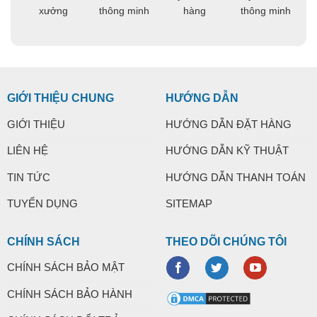
ng
xưởng
thông minh
hàng
thông minh
t
GIỚI THIỆU CHUNG
HƯỚNG DẪN
GIỚI THIỆU
HƯỚNG DẪN ĐẶT HÀNG
LIÊN HỆ
HƯỚNG DẪN KỸ THUẬT
TIN TỨC
HƯỚNG DẪN THANH TOÁN
TUYỂN DỤNG
SITEMAP
CHÍNH SÁCH
THEO DÕI CHÚNG TÔI
CHÍNH SÁCH BẢO MẬT
CHÍNH SÁCH BẢO HÀNH