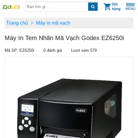
Skip
Giỏ
hàng
to
content
Trang chủ
Máy in mã vạch
Máy In Tem Nhãn Mã Vạch Godex EZ6250i
Mã SP: EZ6250i
0 đánh giá
Lượt xem 579