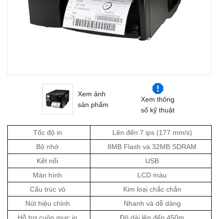
Xem ảnh
Xem thông
sản phẩm
số kỹ thuật
Tốc độ in
Lên đến 7 ips (177 mm/s)
Bộ nhớ
8MB Flash và 32MB SDRAM
Kết nối
USB
Màn hình
LCD màu
Cấu trúc vỏ
Kim loại chắc chắn
Nút hiệu chỉnh
Nhanh và dễ dàng
Hỗ trợ cuộn mực in
Độ dài lên đến 450m