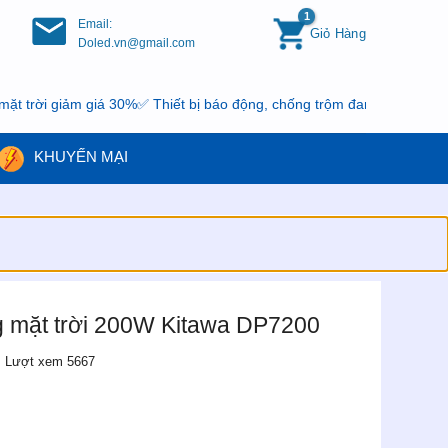
Email:
Giỏ Hàng
Doled.vn@gmail.com
 giá 30%✅ Thiết bị báo động, chống trộm đang có khuyến mại, nhanh
KHUYẾN MẠI
 mặt trời 200W Kitawa DP7200
Lượt xem 5667