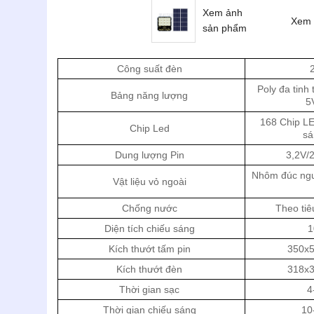
Xem ảnh
Xem 
sản phẩm
Công suất đèn
Poly đa tinh
Bảng năng lượng
5
168 Chip L
Chip Led
sá
Dung lượng Pin
3,2V/
Nhôm đúc ngu
Vật liệu vỏ ngoài
Chống nước
Theo tiê
Diện tích chiếu sáng
1
Kích thướt tấm pin
350x
Kích thướt đèn
318x
Thời gian sạc
4
Thời gian chiếu sáng
10