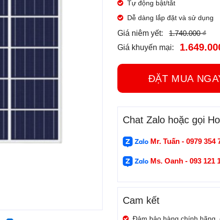
Tự động bật/tắt
Dễ dàng lắp đặt và sử dụng
1.740.000 ₫
Giá niêm yết:
1.649.00
Giá khuyến mại:
ĐẶT MUA N
Chat Zalo hoặc gọi Hot
Mr. Tuấn - 0979 354 
Ms. Oanh - 093 121 
Cam kết
Đảm bảo hàng chính hãng,