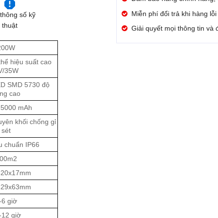
Miễn phí đổi trả khi hàng lỗ
thông số kỹ
thuật
Giải quyết mọi thông tin và
200W
 thể hiệu suất cao
V/35W
ED SMD 5730 độ
ng cao
25000 mAh
yên khối chống gỉ
sét
u chuẩn IP66
00m2
520x17mm
329x63mm
-6 giờ
-12 giờ