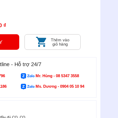
0 ₫
Thêm vào
GAY
giỏ hàng
line - Hỗ trợ 24/7
796
Mr. Hùng - 08 5347 3558
1186
Ms. Dương - 0904 05 10 94
 đầy đủ CO, CQ