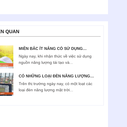
ÊN QUAN
MIỀN BẮC ÍT NẮNG CÓ SỬ DỤNG
ĐƯỢC ĐÈN NĂNG LƯỢNG MẶT TRỜI
Ngày nay, khi nhận thức về việc sử dụng
KHÔNG?
nguồn năng lượng tái tạo và...
CÓ NHỮNG LOẠI ĐÈN NĂNG LƯỢNG
MẶT TRỜI NÀO?
Trên thị trường ngày nay, có một loạt các
loại đèn năng lượng mặt trời...