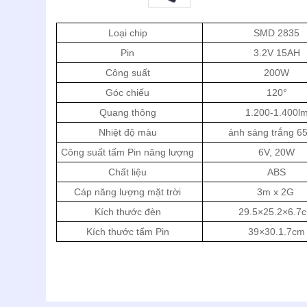
Loại chip
SMD 2835
Pin
3.2V 15AH
Công suất
200W
Góc chiếu
120°
Quang thông
1.200-1.400l
Nhiệt độ màu
ánh sáng trắng 6
Công suất tấm Pin năng lượng
6V, 20W
Chất liệu
ABS
Cáp năng lượng mặt trời
3m x 2G
Kích thước đèn
29.5×25.2×6.7
Kích thước tấm Pin
39×30.1.7cm