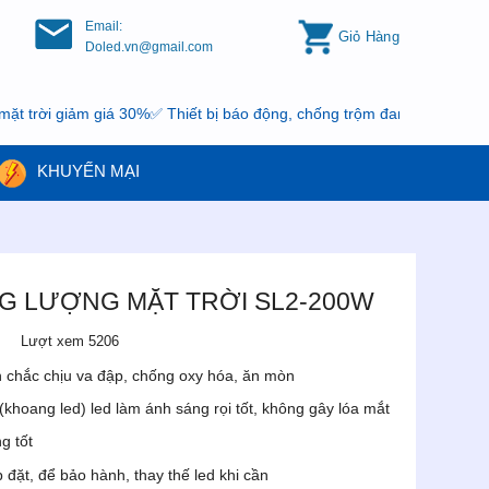
Email:
Giỏ Hàng
Doled.vn@gmail.com
iảm giá 30%✅ Thiết bị báo động, chống trộm đang có khuyến mại, nha
KHUYẾN MẠI
G LƯỢNG MẶT TRỜI SL2-200W
Lượt xem 5206
chắc chịu va đập, chống oxy hóa, ăn mòn
(khoang led) led làm ánh sáng rọi tốt, không gây lóa mắt
g tốt
đặt, để bảo hành, thay thế led khi cần