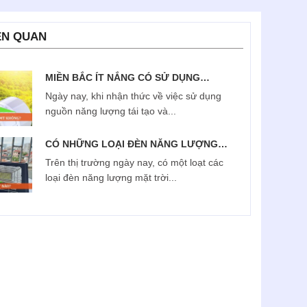
ÊN QUAN
MIỀN BẮC ÍT NẮNG CÓ SỬ DỤNG
ĐƯỢC ĐÈN NĂNG LƯỢNG MẶT TRỜI
Ngày nay, khi nhận thức về việc sử dụng
KHÔNG?
nguồn năng lượng tái tạo và...
CÓ NHỮNG LOẠI ĐÈN NĂNG LƯỢNG
MẶT TRỜI NÀO?
Trên thị trường ngày nay, có một loạt các
loại đèn năng lượng mặt trời...