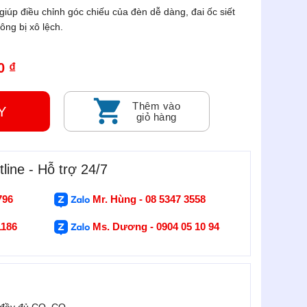
iúp điều chỉnh góc chiếu của đèn dễ dàng, đai ốc siết
ông bị xô lệch.
0 ₫
Thêm vào
GAY
giỏ hàng
line - Hỗ trợ 24/7
796
Mr. Hùng - 08 5347 3558
1186
Ms. Dương - 0904 05 10 94