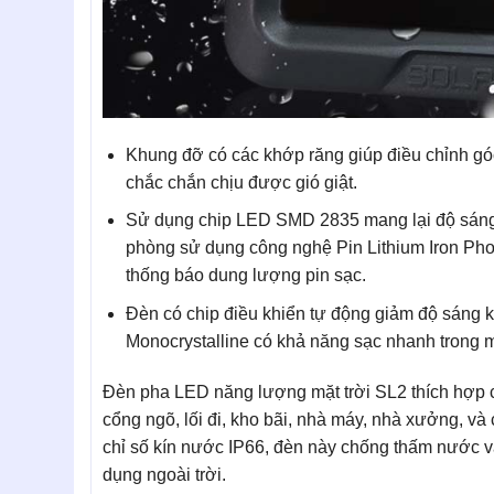
Khung đỡ có các khớp răng giúp điều chỉnh góc
chắc chắn chịu được gió giật.
Sử dụng chip LED SMD 2835 mang lại độ sáng 
phòng sử dụng công nghệ Pin Lithium Iron Pho
thống báo dung lượng pin sạc.
Đèn có chip điều khiển tự động giảm độ sáng 
Monocrystalline có khả năng sạc nhanh trong mọi
Đèn pha LED năng lượng mặt trời SL2 thích hợp c
cổng ngõ, lối đi, kho bãi, nhà máy, nhà xưởng, và c
chỉ số kín nước IP66, đèn này chống thấm nước và
dụng ngoài trời.