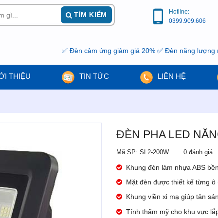
Hotline:
TÌM KIẾM
0399.909.606
✅ Đèn cảm ứng giảm giá 20% ✅ Đèn năng lượng mặt trời g
ỚI THIỆU
TIN TỨC
LIÊN HỆ
ĐÈN PHA LED NĂN
Mã SP: SL2-200W
0 đánh giá
Khung đèn làm nhựa ABS bền 
Mặt đèn được thiết kế từng ô 
Khung viền xi mạ giúp tản sán
Tính thẩm mỹ cho khu vực lắp 