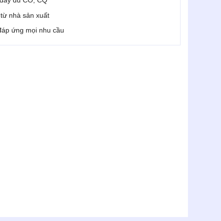
 đầy đủ CO, CQ
i từ nhà sản xuất
 đáp ứng mọi nhu cầu