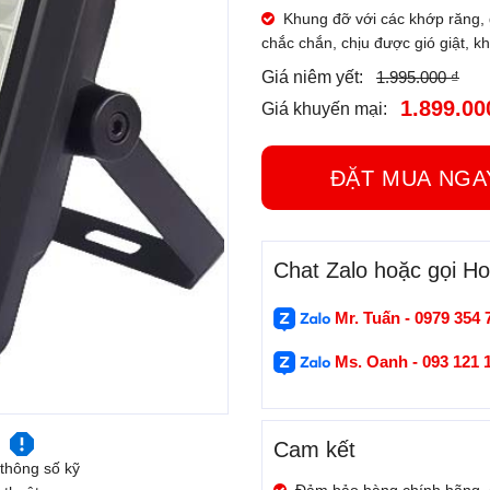
Khung đỡ với các khớp răng, g
chắc chắn, chịu được gió giật, kh
1.995.000 ₫
Giá niêm yết:
1.899.00
Giá khuyến mại:
ĐẶT MUA N
Chat Zalo hoặc gọi Hot
Mr. Tuấn - 0979 354 
Ms. Oanh - 093 121 
Cam kết
thông số kỹ