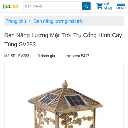
Skip
Giỏ
hàng
to
content
Trang chủ
Đèn năng lượng mặt trời
Đèn Năng Lượng Mặt Trời Trụ Cổng Hình Cây
Tùng SV283
Mã SP: SV283
0 đánh giá
Lượt xem 5417