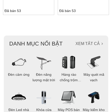
Đã bán 53
Đã bán 53
DANH MỤC NỔI BẬT
XEM TẤT CẢ
ọi
Đèn cảm ứng
Đèn năng
Hàng rào
Máy quét mã
C
ông
lượng mặt trời
chống trộm
vạch
thông minh
áo
Đèn Led nhà
Khóa cửa
Máy POS bán
Máy kiểm kho
C