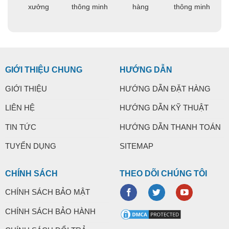
ng
xưởng
thông minh
hàng
thông minh
t
GIỚI THIỆU CHUNG
HƯỚNG DẪN
GIỚI THIỆU
HƯỚNG DẪN ĐẶT HÀNG
LIÊN HỆ
HƯỚNG DẪN KỸ THUẬT
TIN TỨC
HƯỚNG DẪN THANH TOÁN
TUYỂN DỤNG
SITEMAP
CHÍNH SÁCH
THEO DÕI CHÚNG TÔI
CHÍNH SÁCH BẢO MẬT
CHÍNH SÁCH BẢO HÀNH