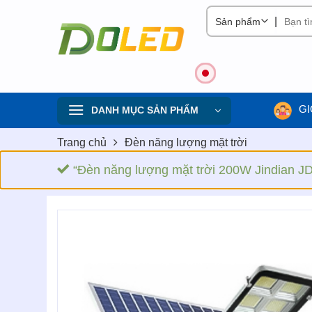
Skip
|
to
content
GI
DANH MỤC SẢN PHẨM
Trang chủ
Đèn năng lượng mặt trời
“Đèn năng lượng mặt trời 200W Jindian JD