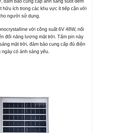
giờ, đảm bảo cung cấp ánh sáng suốt đêm
 hữu ích trong các khu vực ít tiếp cận với
t cho người sử dụng.
nocrystalline với công suất 6V 48W, nổi
yển đổi năng lượng mặt trời. Tấm pin này
sáng mặt trời, đảm bảo cung cấp đủ điện
 ngày có ánh sáng yếu.