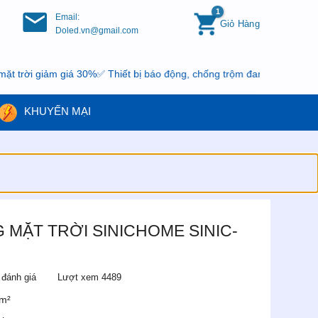
Email:
Giỏ Hàng
Doled.vn@gmail.com
giảm giá 30%✅ Thiết bị báo động, chống trộm đang có khuyến mại, n
KHUYẾN MẠI
MẶT TRỜI SINICHOME SINIC-
 đánh giá
Lượt xem 4489
0m²