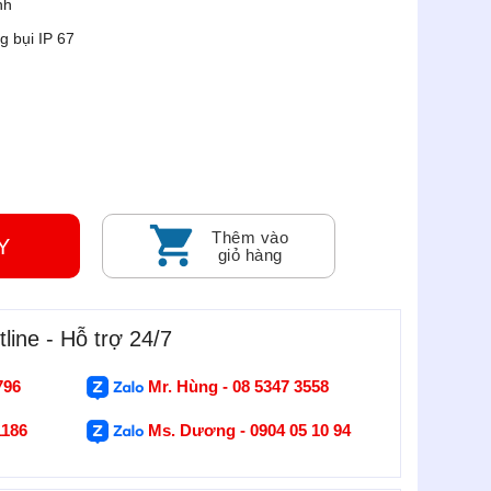
nh
g bụi IP 67
Thêm vào
GAY
giỏ hàng
line - Hỗ trợ 24/7
796
Mr. Hùng - 08 5347 3558
1186
Ms. Dương - 0904 05 10 94