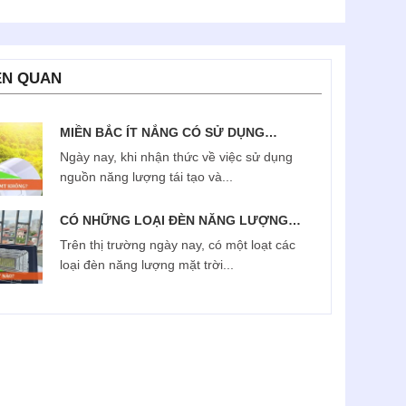
ÊN QUAN
MIỀN BẮC ÍT NẮNG CÓ SỬ DỤNG
ĐƯỢC ĐÈN NĂNG LƯỢNG MẶT TRỜI
Ngày nay, khi nhận thức về việc sử dụng
KHÔNG?
nguồn năng lượng tái tạo và...
CÓ NHỮNG LOẠI ĐÈN NĂNG LƯỢNG
MẶT TRỜI NÀO?
Trên thị trường ngày nay, có một loạt các
loại đèn năng lượng mặt trời...