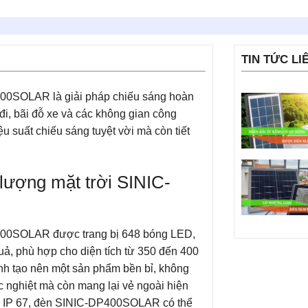
TIN TỨC LI
0SOLAR là giải pháp chiếu sáng hoàn
đi, bãi đỗ xe và các không gian công
suất chiếu sáng tuyệt vời mà còn tiết
 lượng mặt trời SINIC-
0SOLAR được trang bị 648 bóng LED,
ả, phù hợp cho diện tích từ 350 đến 400
inh tạo nên một sản phẩm bền bỉ, không
hắc nghiệt mà còn mang lại vẻ ngoài hiện
bụi IP 67, đèn SINIC-DP400SOLAR có thể