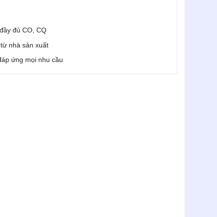
 đầy đủ CO, CQ
i từ nhà sản xuất
 đáp ứng mọi nhu cầu