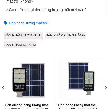
Đèn đường năng lượng mặt trời liền thể 600W
mặt trời không?
KITAWA LT12600 có đặc điểm gì nổi bật?
Có những loại đèn năng lượng mặt trời nào?
Ngoại hình bền bỉ với kính cường lực và thân đèn làm
từ nhựa ABS cao cấp.
Đèn năng lượng mặt trời
Chuẩn IP67 đảm bảo chống nước và bụi hoàn hảo, phù
SẢN PHẨM TƯƠNG TỰ
SẢN PHẨM CÙNG HÃNG
hợp cho mọi điều kiện thời tiết.
SẢN PHẨM ĐÃ XEM
Chip cảm biến thông minh tự động bật/tắt đèn khi trời
tối/sáng, cùng chế độ cảm biến chuyển động thông
minh.
Đèn đường năng lượng mặt
Đèn năng lượng mặt trời