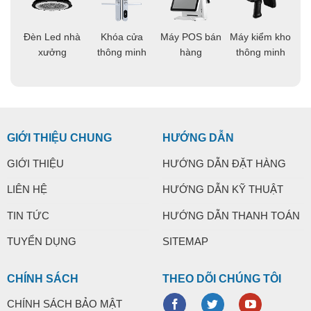
áo
Đèn Led nhà
Khóa cửa
Máy POS bán
Máy kiểm kho
C
ng
xưởng
thông minh
hàng
thông minh
t
Chip LED siêu sáng với 1152 chip LED SMD 5730,
mang lại hiệu suất ánh sáng cao và tiết kiệm năng
lượng.
GIỚI THIỆU CHUNG
HƯỚNG DẪN
Tấm pin chất lượng cao và hiệu suất chuyển đổi năng
lượng cao, đảm bảo hoạt động tốt nhất.
GIỚI THIỆU
HƯỚNG DẪN ĐẶT HÀNG
Dung lượng pin lớn 36.000mAh và tuổi thọ cao từ 10-
LIÊN HỆ
HƯỚNG DẪN KỸ THUẬT
13 năm.
TIN TỨC
HƯỚNG DẪN THANH TOÁN
Tấm pin có khả năng chuyển đổi năng lượng tốt, phù
TUYỂN DỤNG
SITEMAP
hợp với các vùng khu vực phía nam.
CHÍNH SÁCH
THEO DÕI CHÚNG TÔI
CHÍNH SÁCH BẢO MẬT