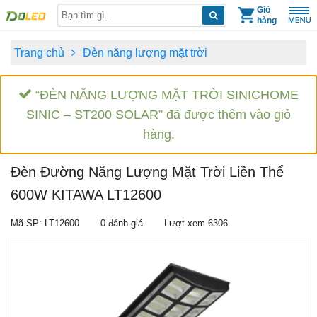
Skip
Giỏ
hàng
to
content
Trang chủ
Đèn năng lượng mặt trời
“ĐÈN NĂNG LƯỢNG MẶT TRỜI SINICHOME
SINIC – ST200 SOLAR” đã được thêm vào giỏ
hàng.
Đèn Đường Năng Lượng Mặt Trời Liền Thể
600W KITAWA LT12600
Mã SP: LT12600
0 đánh giá
Lượt xem 6306