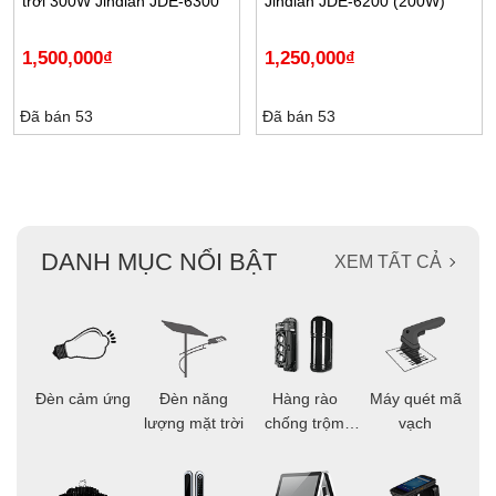
trời 300W Jindian JDE-6300
Jindian JDE-6200 (200W)
1,500,000
₫
1,250,000
₫
Đã bán 53
Đã bán 53
DANH MỤC NỔI BẬT
XEM TẤT CẢ
ọi
Đèn cảm ứng
Đèn năng
Hàng rào
Máy quét mã
C
ông
lượng mặt trời
chống trộm
vạch
thông minh