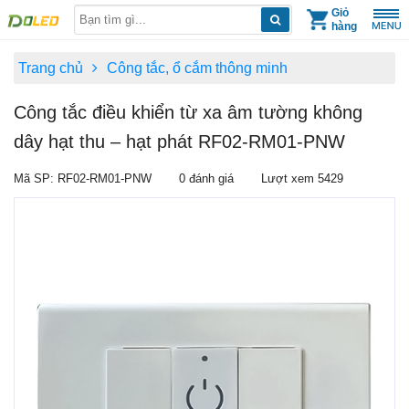
Skip
Giỏ
hàng
to
content
Trang chủ
Công tắc, ổ cắm thông minh
Công tắc điều khiển từ xa âm tường không
dây hạt thu – hạt phát RF02-RM01-PNW
Mã SP: RF02-RM01-PNW
0 đánh giá
Lượt xem 5429