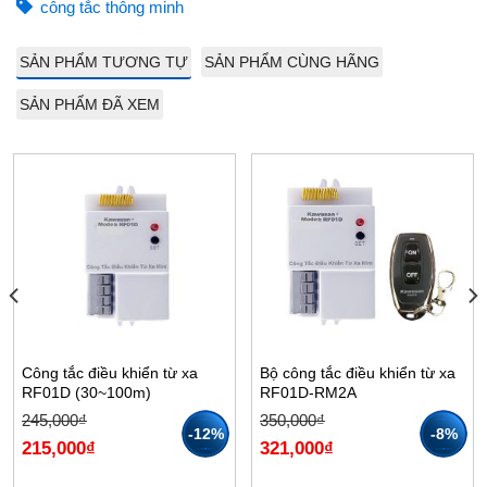
công tắc thông minh
SẢN PHẨM TƯƠNG TỰ
SẢN PHẨM CÙNG HÃNG
SẢN PHẨM ĐÃ XEM
Công tắc điều khiển từ xa
Bộ công tắc điều khiển từ xa
RF01D (30~100m)
RF01D-RM2A
Giá
Giá
Giá
Giá
245,000
₫
350,000
₫
gốc
hiện
gốc
hiện
-12%
-8%
215,000
₫
321,000
₫
là:
tại
là:
tại
245,000₫.
là:
350,000₫.
là:
215,000₫.
321,000₫.