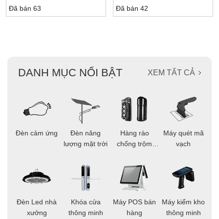
Đã bán 63
Đã bán 42
DANH MỤC NỔI BẬT
XEM TẤT CẢ
ọi
Đèn cảm ứng
Đèn năng
Hàng rào
Máy quét mã
C
ông
lượng mặt trời
chống trộm
vạch
thông minh
áo
Đèn Led nhà
Khóa cửa
Máy POS bán
Máy kiểm kho
C
ng
xưởng
thông minh
hàng
thông minh
t