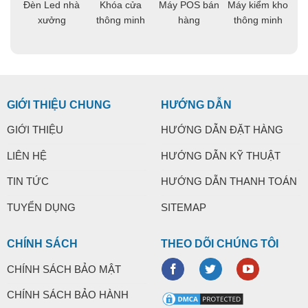
áo
Đèn Led nhà
Khóa cửa
Máy POS bán
Máy kiểm kho
C
ng
xưởng
thông minh
hàng
thông minh
t
GIỚI THIỆU CHUNG
HƯỚNG DẪN
GIỚI THIỆU
HƯỚNG DẪN ĐẶT HÀNG
LIÊN HỆ
HƯỚNG DẪN KỸ THUẬT
TIN TỨC
HƯỚNG DẪN THANH TOÁN
TUYỂN DỤNG
SITEMAP
CHÍNH SÁCH
THEO DÕI CHÚNG TÔI
CHÍNH SÁCH BẢO MẬT
CHÍNH SÁCH BẢO HÀNH