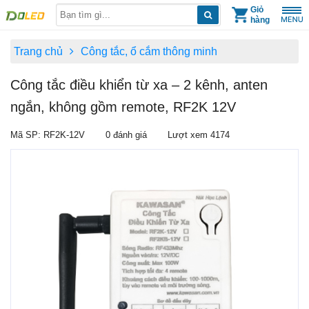
Skip
Giỏ
hàng
to
content
Trang chủ
Công tắc, ổ cắm thông minh
Công tắc điều khiển từ xa – 2 kênh, anten
ngắn, không gồm remote, RF2K 12V
Mã SP: RF2K-12V
0 đánh giá
Lượt xem 4174