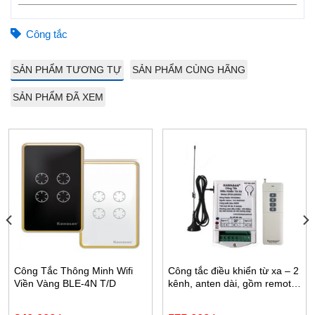
Công tắc
SẢN PHẨM TƯƠNG TỰ
SẢN PHẨM CÙNG HÃNG
SẢN PHẨM ĐÃ XEM
Công Tắc Thông Minh Wifi
Công tắc điều khiển từ xa – 2
Viền Vàng BLE-4N T/D
kênh, anten dài, gồm remote,
RF2KB 220V-RM4D
Hãy đặt ngay một chiếc Công tắc điều khiển từ xa