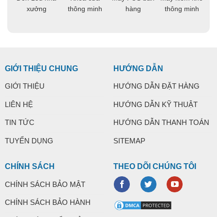
ng
xưởng
thông minh
hàng
thông minh
t
GIỚI THIỆU CHUNG
HƯỚNG DẪN
GIỚI THIỆU
HƯỚNG DẪN ĐẶT HÀNG
LIÊN HỆ
HƯỚNG DẪN KỸ THUẬT
TIN TỨC
HƯỚNG DẪN THANH TOÁN
TUYỂN DỤNG
SITEMAP
CHÍNH SÁCH
THEO DÕI CHÚNG TÔI
CHÍNH SÁCH BẢO MẬT
CHÍNH SÁCH BẢO HÀNH