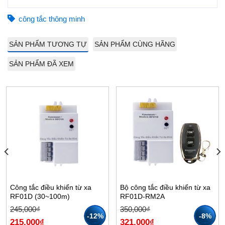
công tắc thông minh
SẢN PHẨM TƯƠNG TỰ
SẢN PHẨM CÙNG HÃNG
SẢN PHẨM ĐÃ XEM
Công tắc điều khiển từ xa
Bộ công tắc điều khiển từ xa
RF01D (30~100m)
RF01D-RM2A
Giá
Giá
Giá
Giá
245,000
₫
350,000
₫
gốc
hiện
gốc
hiện
-12%
-8%
215,000
₫
321,000
₫
là:
tại
là:
tại