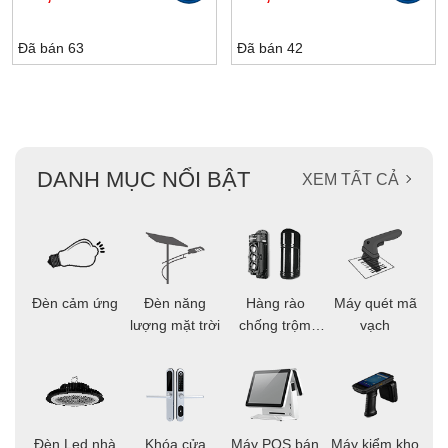
245,000₫.
là:
350,000₫.
là:
215,000₫.
321,000₫.
Đã bán 63
Đã bán 42
DANH MỤC NỔI BẬT
XEM TẤT CẢ
ọi
Đèn cảm ứng
Đèn năng
Hàng rào
Máy quét mã
C
ông
lượng mặt trời
chống trộm
vạch
thông minh
áo
Đèn Led nhà
Khóa cửa
Máy POS bán
Máy kiểm kho
C