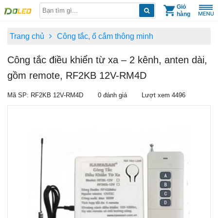
Skip
Giỏ
hàng
to
content
Trang chủ
Công tắc, ổ cắm thông minh
Công tắc điều khiển từ xa – 2 kênh, anten dài,
gồm remote, RF2KB 12V-RM4D
Mã SP: RF2KB 12V-RM4D
0 đánh giá
Lượt xem 4496