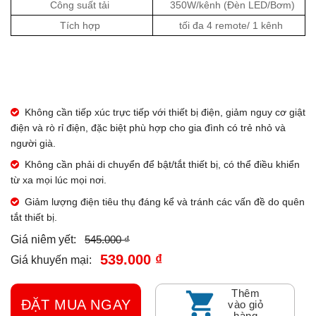
Công suất tải
350W/kênh (Đèn LED/Bơm)
Tích hợp
tối đa 4 remote/ 1 kênh
Không cần tiếp xúc trực tiếp với thiết bị điện, giảm nguy cơ giật
điện và rò rỉ điện, đặc biệt phù hợp cho gia đình có trẻ nhỏ và
người già.
Không cần phải di chuyển để bật/tắt thiết bị, có thể điều khiển
từ xa mọi lúc mọi nơi.
Giảm lượng điện tiêu thụ đáng kể và tránh các vấn đề do quên
tắt thiết bị.
545.000 ₫
Giá niêm yết:
539.000 ₫
Giá khuyến mại:
Thêm
ĐẶT MUA NGAY
vào giỏ
hàng