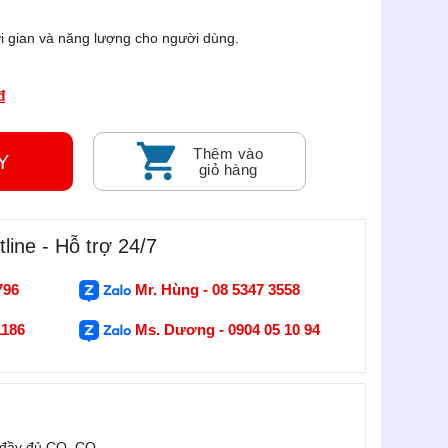
hời gian và năng lượng cho người dùng.
₫
Thêm vào
GAY
giỏ hàng
line - Hỗ trợ 24/7
796
Mr. Hùng - 08 5347 3558
1186
Ms. Dương - 0904 05 10 94
 đầy đủ CO, CQ