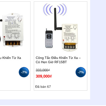
u Khiển Từ Xa
Công Tắc Điều Khiển Từ Xa –
Có Hẹn Giờ RF15BT
Giá
Giá
333,000
₫
-7%
-7%
gốc
hiện
309,000
₫
là:
tại
333,000₫.
là:
309,000₫.
Đã bán 67