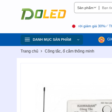
Skip
|
to
content
ng giảm giá 20% ✅ Đèn năng lượng mặt trời giảm giá 30%✅ Thiết bị 
GI
DANH MỤC SẢN PHẨM
Trang chủ
Công tắc, ổ cắm thông minh