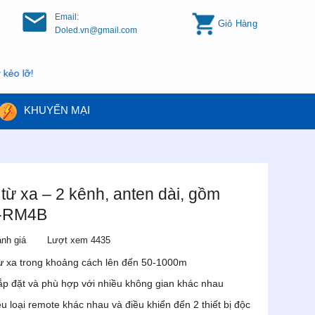
Email:
Giỏ Hàng
Doled.vn@gmail.com
ỡ!
KHUYẾN MẠI
từ xa – 2 kênh, anten dài, gồm
V-RM4B
ánh giá
Lượt xem 4435
 từ xa trong khoảng cách lên đến 50-1000m
 lắp đặt và phù hợp với nhiều không gian khác nhau
u loại remote khác nhau và điều khiển đến 2 thiết bị độc