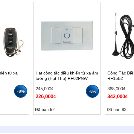
c sản phẩm thông minh, mang lại nhiều
ễ dàng hơn. Công tắc điều khiển từ xa
ch vượt trội so với các loại công tắc
hiển từ xa
Hạt công tắc điều khiển từ xa âm
Công Tắc Điề
tường (Hạt Thu) RF02PNW
RF15B2
Giá
Giá
Giá
Giá
245,000
₫
368,000
₫
-8%
-8%
gốc
hiện
gốc
hiện
226,000
₫
342,000
₫
là:
tại
là:
tại
245,000₫.
là:
368,000₫.
là:
226,000₫.
342,000₫.
Đã bán 52
Đã bán 83