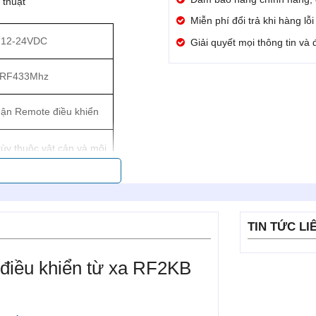
thuật
Miễn phí đổi trả khi hàng lỗ
12-24VDC
Giải quyết mọi thông tin và
RF433Mhz
hận Remote điều khiển
ùy thuộc vật cản và môi
rường sóng)
nh (Đèn LED/Bơm)
TIN TỨC LI
 4 remote/ 1 kênh
 điều khiển từ xa RF2KB