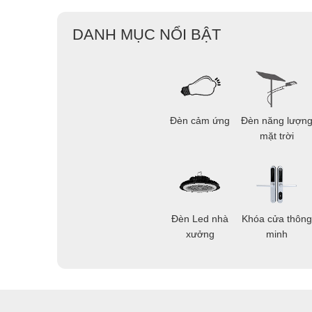
DANH MỤC NỔI BẬT
Đèn cảm ứng
Đèn năng lượn
mặt trời
Đèn Led nhà
Khóa cửa thông
xưởng
minh
Không cần phải chạm trực tiếp vào các thiết bị 
giật điện hoặc rò rỉ điện, đặc biệt là trong gia 
Không cần phải di chuyển để bật hoặc tắt thiết 