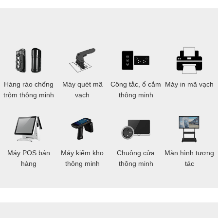
g
Hàng rào chống
Máy quét mã
Công tắc, ổ cắm
Máy in mã vạch
trộm thông minh
vạch
thông minh
Máy POS bán
Máy kiểm kho
Chuông cửa
Màn hình tương
hàng
thông minh
thông minh
tác
điện để bật hoặc tắt, giúp tránh nguy cơ
đình có trẻ em hoặc người già.
bị, bạn có thể điều khiển từ xa ngay cả khi