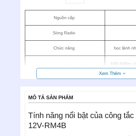
Nguồn cấp
Sóng Radio
Chức năng
học lệnh n
100~500m ( t
Khoảng cách điều khiển
t
Xem Thêm
Công suất tải
200W/kê
MÔ TẢ SẢN PHẨM
Tích hợp
tối đa
Tính năng nổi bật của công tắc
12V-RM4B