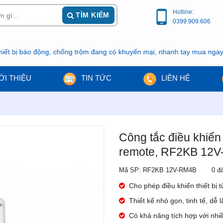
Hotline:
TÌM KIẾM
0399.909.606
báo động, chống trộm đang có khuyến mại, nhanh tay mua ngay kẻo l
ỚI THIỆU
TIN TỨC
LIÊN HỆ
Công tắc điều khiển 
remote, RF2KB 12
Mã SP: RF2KB 12V-RM4B
0 đ
Cho phép điều khiển thiết bị
Thiết kế nhỏ gọn, tinh tế, dễ
Có khả năng tích hợp với nhiề