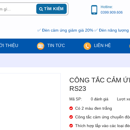
Hotline:
TÌM KIẾM
0399.909.606
✅ Đèn cảm ứng giảm giá 20% ✅ Đèn năng lượng mặt trời 
ỚI THIỆU
TIN TỨC
LIÊN HỆ
CÔNG TẮC CẢM Ứ
RS23
Mã SP:
0 đánh giá
Lượt x
Có 2 màu đen trắng
Công tắc cảm ứng chuyển độ
Thích hợp lắp vào các loại đ