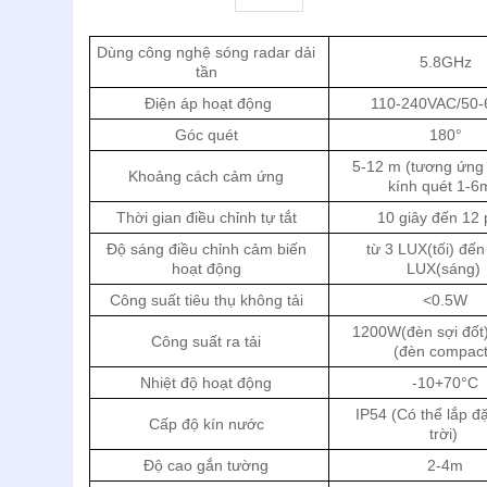
Dùng công nghệ sóng radar dải
5.8GHz
tần
Điện áp hoạt động
110-240VAC/50-
Góc quét
180°
5-12 m (tương ứng 
Khoảng cách cảm ứng
kính quét 1-6
Thời gian điều chỉnh tự tắt
10 giây đến 12 
Độ sáng điều chỉnh cảm biến
từ 3 LUX(tối) đế
hoạt động
LUX(sáng)
Công suất tiêu thụ không tải
<0.5W
1200W(đèn sợi đốt
Công suất ra tải
(đèn compact
Nhiệt độ hoạt động
-10+70°C
IP54 (Có thể lắp đặ
Cấp độ kín nước
trời)
Độ cao gắn tường
2-4m