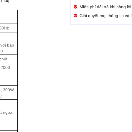
thuật
Miễn phí đổi trả khi hàng lỗ
Giải quyết mọi thông tin và
60Hz
với bán
m)
phút
n 2000
), 300W
)
t ngoài