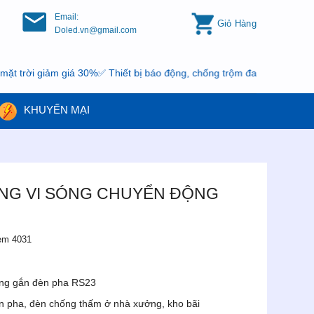
Email:
Giỏ Hàng
Doled.vn@gmail.com
giảm giá 30%✅ Thiết bị báo động, chống trộm đang có khuyến mại, n
KHUYẾN MẠI
NG VI SÓNG CHUYỂN ĐỘNG
em 4031
ng gắn đèn pha RS23
èn pha, đèn chống thấm ở nhà xưởng, kho bãi