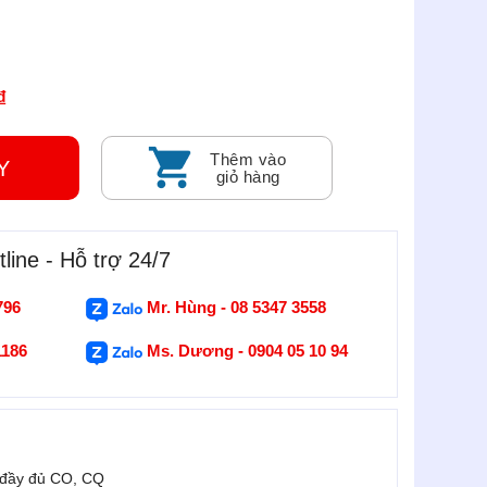
₫
Thêm vào
GAY
giỏ hàng
line - Hỗ trợ 24/7
796
Mr. Hùng - 08 5347 3558
1186
Ms. Dương - 0904 05 10 94
 đầy đủ CO, CQ