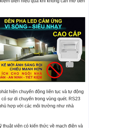
 kiệm điện hiệu quả khi không cần mở đèn
 phát hiện chuyển động liên tục và tự động
g có sự di chuyển trong vùng quét. RS23
 phù hợp với các môi trường như nhà
ỹ thuật viên có kiến thức về mạch điện và