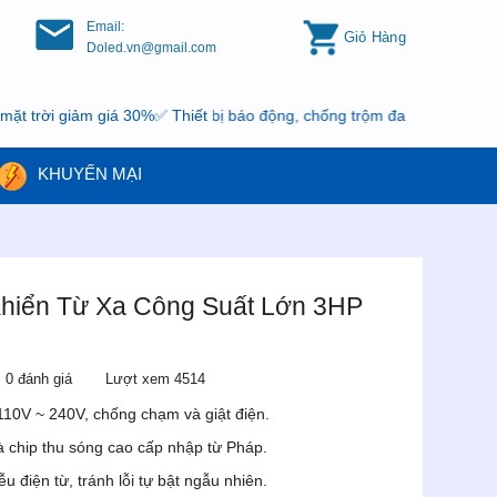
Email:
Giỏ Hàng
Doled.vn@gmail.com
iảm giá 30%✅ Thiết bị báo động, chống trộm đang có khuyến mại, nh
KHUYẾN MẠI
Khiển Từ Xa Công Suất Lớn 3HP
0 đánh giá
Lượt xem 4514
10V ~ 240V, chống chạm và giật điện.
à chip thu sóng cao cấp nhập từ Pháp.
u điện từ, tránh lỗi tự bật ngẫu nhiên.