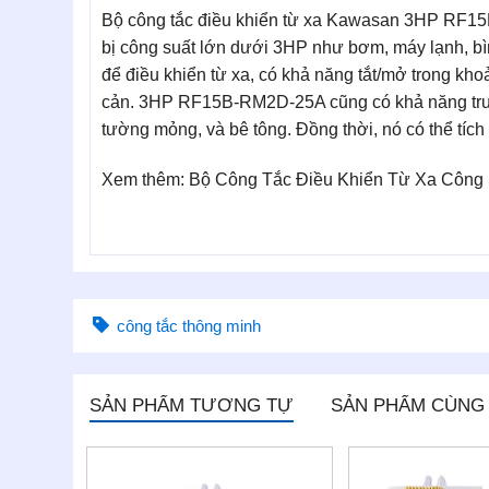
Bộ công tắc điều khiển từ xa Kawasan 3HP RF15B
bị công suất lớn dưới 3HP như bơm, máy lạnh, b
để điều khiển từ xa, có khả năng tắt/mở trong kh
cản. 3HP RF15B-RM2D-25A cũng có khả năng truyề
tường mỏng, và bê tông. Đồng thời, nó có thể tích
Xem thêm: Bộ Công Tắc Điều Khiển Từ Xa Công
công tắc thông minh
SẢN PHẨM TƯƠNG TỰ
SẢN PHẨM CÙNG