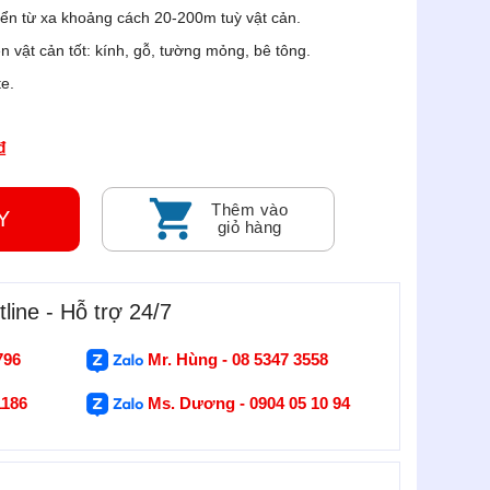
ển từ xa khoảng cách 20-200m tuỳ vật cản.
n vật cản tốt: kính, gỗ, tường mỏng, bê tông.
te.
₫
Thêm vào
GAY
giỏ hàng
line - Hỗ trợ 24/7
796
Mr. Hùng - 08 5347 3558
1186
Ms. Dương - 0904 05 10 94