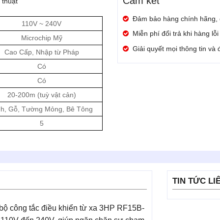
Cam kết
thuật
Đảm bảo hàng chính hãng,
110V ~ 240V
Miễn phí đổi trả khi hàng lỗ
Microchip Mỹ
Giải quyết mọi thông tin và
Cao Cấp, Nhập từ Pháp
Có
Có
20-200m (tuỳ vật cản)
nh, Gỗ, Tường Mỏng, Bê Tông
5
TIN TỨC LI
 bộ công tắc điều khiển từ xa 3HP RF15B-