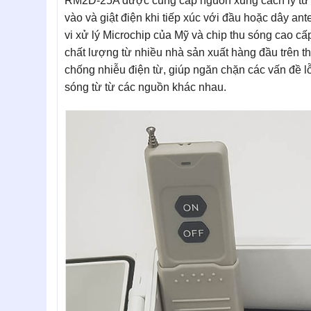
RM2D-25A được cung cấp nguồn xung cách ly từ
vào và giật điện khi tiếp xúc với đầu hoặc dây
vi xử lý Microchip của Mỹ và chip thu sóng cao cấ
chất lượng từ nhiều nhà sản xuất hàng đầu trên th
chống nhiễu điện từ, giúp ngăn chặn các vấn đề lỗ
sóng từ từ các nguồn khác nhau.