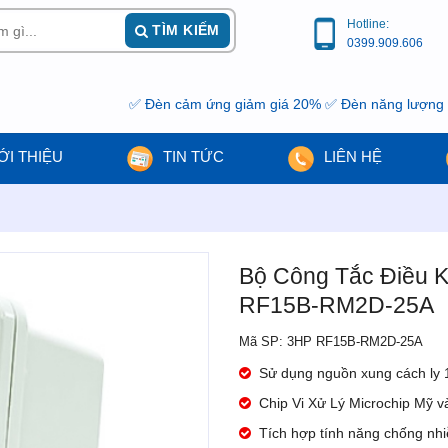
Hotline:
TÌM KIẾM
0399.909.606
✅ Đèn cảm ứng giảm giá 20% ✅ Đèn năng lượng mặt trời g
ỚI THIỆU
TIN TỨC
LIÊN HỆ
Bộ Công Tắc Điều 
RF15B-RM2D-25A
Mã SP: 3HP RF15B-RM2D-25A
Sử dụng nguồn xung cách ly 1
Chip Vi Xử Lý Microchip Mỹ v
Tích hợp tính năng chống nhiễ