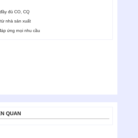
 đầy đủ CO, CQ
i từ nhà sản xuất
 đáp ứng mọi nhu cầu
ÊN QUAN