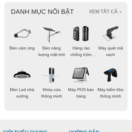
DANH MỤC NỔI BẬT
XEM TẤT CẢ
ọi
Đèn cảm ứng
Đèn năng
Hàng rào
Máy quét mã
C
ông
lượng mặt trời
chống trộm
vạch
thông minh
áo
Đèn Led nhà
Khóa cửa
Máy POS bán
Máy kiểm kho
C
ng
xưởng
thông minh
hàng
thông minh
t