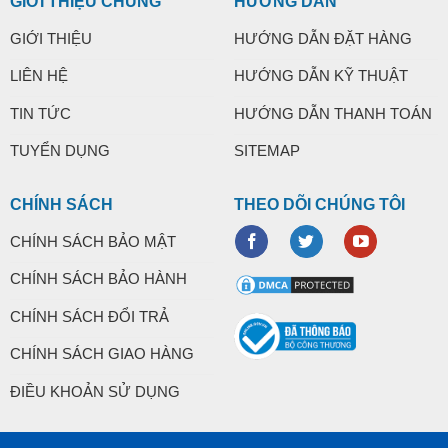
GIỚI THIỆU CHUNG
HƯỚNG DẪN
GIỚI THIỆU
HƯỚNG DẪN ĐẶT HÀNG
LIÊN HỆ
HƯỚNG DẪN KỸ THUẬT
TIN TỨC
HƯỚNG DẪN THANH TOÁN
TUYỂN DỤNG
SITEMAP
CHÍNH SÁCH
THEO DÕI CHÚNG TÔI
CHÍNH SÁCH BẢO MẬT
CHÍNH SÁCH BẢO HÀNH
CHÍNH SÁCH ĐỔI TRẢ
CHÍNH SÁCH GIAO HÀNG
ĐIỀU KHOẢN SỬ DỤNG