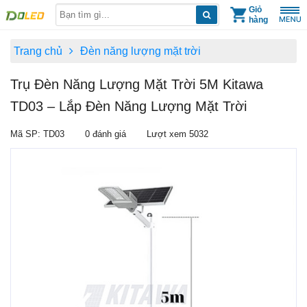
Skip
Giỏ
hàng
to
content
Trang chủ
Đèn năng lượng mặt trời
Trụ Đèn Năng Lượng Mặt Trời 5M Kitawa
TD03 – Lắp Đèn Năng Lượng Mặt Trời
Mã SP: TD03
0 đánh giá
Lượt xem 5032