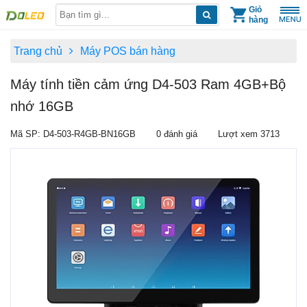
Skip
Giỏ
hàng
to
content
Trang chủ
Máy POS bán hàng
Máy tính tiền cảm ứng D4-503 Ram 4GB+Bộ
nhớ 16GB
Mã SP: D4-503-R4GB-BN16GB
0 đánh giá
Lượt xem 3713