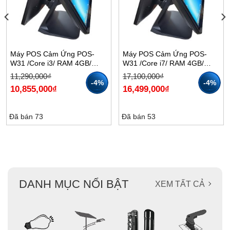
Máy POS Cảm Ứng POS-
Máy POS Cảm Ứng POS-
W31 /Core i3/ RAM 4GB/
W31 /Core i7/ RAM 4GB/
SSD 128GB
SSD 128GB
Giá
Giá
Giá
Giá
11,290,000
₫
17,100,000
₫
gốc
hiện
gốc
hiện
-4%
-4%
10,855,000
₫
16,499,000
₫
là:
tại
là:
tại
11,290,000₫.
là:
17,100,000₫.
là:
10,855,000₫.
16,499,000₫.
Đã bán 73
Đã bán 53
DANH MỤC NỔI BẬT
XEM TẤT CẢ