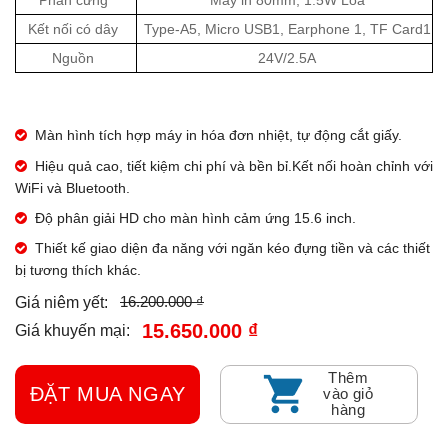
Phần cứng
Máy in 80mm, 1.5W Loa
Kết nối có dây
Type-A5, Micro USB1, Earphone 1, TF Card1
Nguồn
24V/2.5A
Màn hình tích hợp máy in hóa đơn nhiệt, tự động cắt giấy.
Hiệu quả cao, tiết kiệm chi phí và bền bỉ.Kết nối hoàn chỉnh với
WiFi và Bluetooth.
Độ phân giải HD cho màn hình cảm ứng 15.6 inch.
Thiết kế giao diện đa năng với ngăn kéo đựng tiền và các thiết
bị tương thích khác.
16.200.000 ₫
Giá niêm yết:
15.650.000 ₫
Giá khuyến mại:
Thêm
ĐẶT MUA NGAY
vào giỏ
hàng