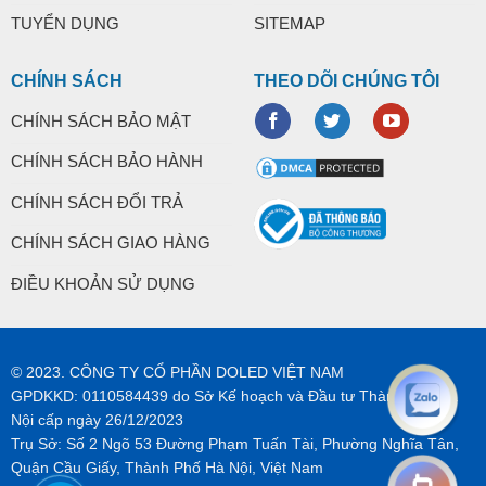
TUYỂN DỤNG
SITEMAP
CHÍNH SÁCH
THEO DÕI CHÚNG TÔI
CHÍNH SÁCH BẢO MẬT
CHÍNH SÁCH BẢO HÀNH
CHÍNH SÁCH ĐỔI TRẢ
CHÍNH SÁCH GIAO HÀNG
ĐIỀU KHOẢN SỬ DỤNG
© 2023. CÔNG TY CỔ PHẦN DOLED VIỆT NAM
GPDKKD: 0110584439 do Sở Kế hoạch và Đầu tư Thành phố Hà
Nội cấp ngày 26/12/2023
Trụ Sở: Số 2 Ngõ 53 Đường Phạm Tuấn Tài, Phường Nghĩa Tân,
Quận Cầu Giấy, Thành Phố Hà Nội, Việt Nam