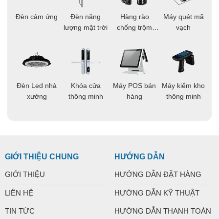
ọi
Đèn cảm ứng
Đèn năng
Hàng rào
Máy quét mã
C
ông
lượng mặt trời
chống trộm
vạch
thông minh
áo
Đèn Led nhà
Khóa cửa
Máy POS bán
Máy kiểm kho
C
ng
xưởng
thông minh
hàng
thông minh
t
GIỚI THIỆU CHUNG
HƯỚNG DẪN
GIỚI THIỆU
HƯỚNG DẪN ĐẶT HÀNG
LIÊN HỆ
HƯỚNG DẪN KỸ THUẬT
TIN TỨC
HƯỚNG DẪN THANH TOÁN