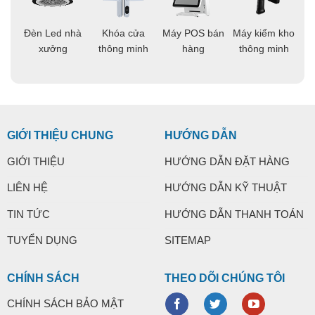
áo
Đèn Led nhà
Khóa cửa
Máy POS bán
Máy kiểm kho
C
ng
xưởng
thông minh
hàng
thông minh
t
GIỚI THIỆU CHUNG
HƯỚNG DẪN
GIỚI THIỆU
HƯỚNG DẪN ĐẶT HÀNG
LIÊN HỆ
HƯỚNG DẪN KỸ THUẬT
TIN TỨC
HƯỚNG DẪN THANH TOÁN
TUYỂN DỤNG
SITEMAP
CHÍNH SÁCH
THEO DÕI CHÚNG TÔI
CHÍNH SÁCH BẢO MẬT