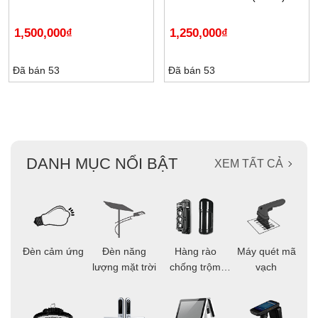
1,500,000
₫
1,250,000
₫
Đã bán 53
Đã bán 53
DANH MỤC NỔI BẬT
XEM TẤT CẢ
ọi
Đèn cảm ứng
Đèn năng
Hàng rào
Máy quét mã
C
ông
lượng mặt trời
chống trộm
vạch
thông minh