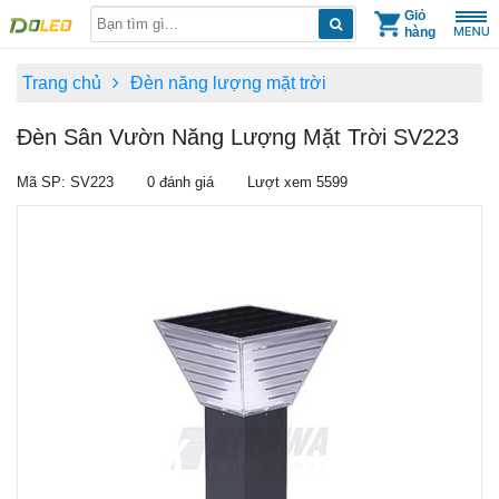
Skip
Giỏ
hàng
to
content
Trang chủ
Đèn năng lượng mặt trời
Đèn Sân Vườn Năng Lượng Mặt Trời SV223
Mã SP: SV223
0 đánh giá
Lượt xem 5599