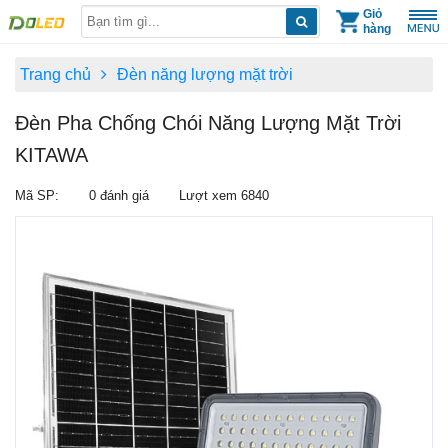
Skip
Giỏ
hàng
to
content
Trang chủ
Đèn năng lượng mặt trời
Đèn Pha Chống Chói Năng Lượng Mặt Trời
KITAWA
Mã SP:
0 đánh giá
Lượt xem 6840