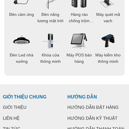
ọi
Đèn cảm ứng
Đèn năng
Hàng rào
Máy quét mã
C
ông
lượng mặt trời
chống trộm
vạch
thông minh
áo
Đèn Led nhà
Khóa cửa
Máy POS bán
Máy kiểm kho
C
ng
xưởng
thông minh
hàng
thông minh
t
GIỚI THIỆU CHUNG
HƯỚNG DẪN
GIỚI THIỆU
HƯỚNG DẪN ĐẶT HÀNG
LIÊN HỆ
HƯỚNG DẪN KỸ THUẬT
TIN TỨC
HƯỚNG DẪN THANH TOÁN