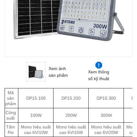
Xem ảnh
Xem thông
sản phẩm
số kỹ thuật
Mã
sản
DP15.100
DP15.200
DP15.300
DP
phẩm
Công
100W
200W
300W
suất
Tấm
Mono hiệu suất
Mono hiệu suất
Mono hiệu suất
Mono 
Pin
cao 6V/10W
cao 6V/15W
cao 6V/20W
cao