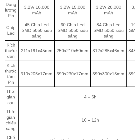
Dung
3,2V/ 10.000
3,2V/ 15.000
3,2V/ 20.000
3,2
lượng
mAh
mAh
mAh
Pin
45 Chip Led
60 Chip Led
84 Chip Led
104 
Chíp
SMD 5050 siêu
SMD 5050 siêu
SMD 5050 siêu
SMD 
Led
sáng
sáng
sáng
Kích
thước
211x191x45mm
250x210x50mm
312x285x46mm
343x
đèn
Kích
thước
310x205x17mm
390x230x17mm
390x300x15mm
390x
tấm
Pin
Thời
gian
4 – 6h
sạc
Thời
gian
10 – 12h
chiếu
sáng
Chế