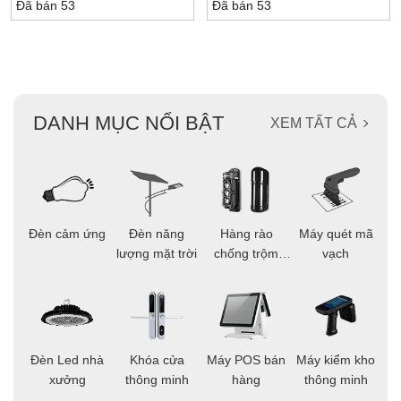
Đã bán 53
Đã bán 53
DANH MỤC NỔI BẬT
XEM TẤT CẢ
ọi
Đèn cảm ứng
Đèn năng
Hàng rào
Máy quét mã
C
ông
lượng mặt trời
chống trộm
vạch
thông minh
áo
Đèn Led nhà
Khóa cửa
Máy POS bán
Máy kiểm kho
C
ng
xưởng
thông minh
hàng
thông minh
t