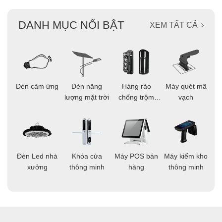
DANH MỤC NỔI BẬT
XEM TẤT CẢ
ọi
Đèn cảm ứng
Đèn năng
Hàng rào
Máy quét mã
C
ông
lượng mặt trời
chống trộm
vạch
thông minh
áo
Đèn Led nhà
Khóa cửa
Máy POS bán
Máy kiểm kho
C
ng
xưởng
thông minh
hàng
thông minh
t