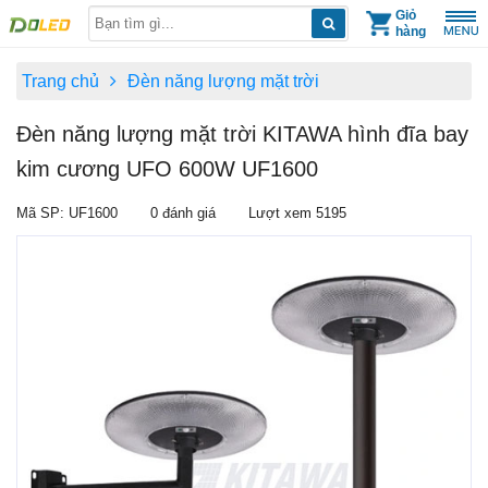
Skip
Giỏ
hàng
to
content
Trang chủ
Đèn năng lượng mặt trời
Đèn năng lượng mặt trời KITAWA hình đĩa bay
kim cương UFO 600W UF1600
Mã SP: UF1600
0 đánh giá
Lượt xem 5195