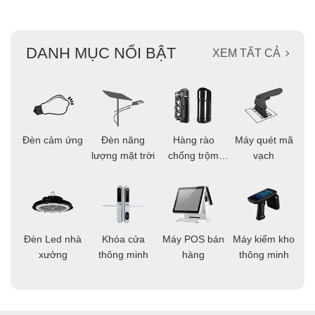
DANH MỤC NỔI BẬT
XEM TẤT CẢ
ọi
Đèn cảm ứng
Đèn năng
Hàng rào
Máy quét mã
C
ông
lượng mặt trời
chống trộm
vạch
thông minh
áo
Đèn Led nhà
Khóa cửa
Máy POS bán
Máy kiểm kho
C
ng
xưởng
thông minh
hàng
thông minh
t