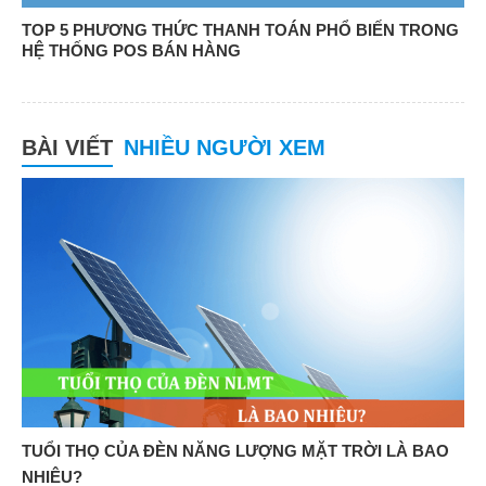
TOP 5 PHƯƠNG THỨC THANH TOÁN PHỔ BIẾN TRONG
HỆ THỐNG POS BÁN HÀNG
BÀI VIẾT
NHIỀU NGƯỜI XEM
TUỔI THỌ CỦA ĐÈN NĂNG LƯỢNG MẶT TRỜI LÀ BAO
NHIÊU?