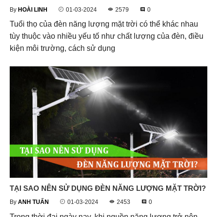
By
HOÀI LINH
01-03-2024
2579
0
Tuổi thọ của đèn năng lượng mặt trời có thể khác nhau
tùy thuộc vào nhiều yếu tố như chất lượng của đèn, điều
kiện môi trường, cách sử dụng
TẠI SAO NÊN SỬ DỤNG ĐÈN NĂNG LƯỢNG MẶT TRỜI?
By
ANH TUẤN
01-03-2024
2453
0
Trong thời đại ngày nay, khi nguồn năng lượng trở nên