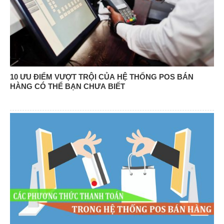
10 ƯU ĐIỂM VƯỢT TRỘI CỦA HỆ THỐNG POS BÁN
HÀNG CÓ THỂ BẠN CHƯA BIẾT