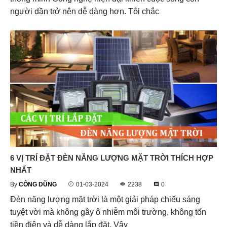
người dần trở nên dễ dàng hơn. Tôi chắc
6 VỊ TRÍ ĐẶT ĐÈN NĂNG LƯỢNG MẶT TRỜI THÍCH HỢP
NHẤT
By
CÔNG DŨNG
01-03-2024
2238
0
Đèn năng lượng mặt trời là một giải pháp chiếu sáng
tuyệt vời mà không gây ô nhiễm môi trường, không tốn
tiền điện và dễ dàng lắp đặt. Vậy