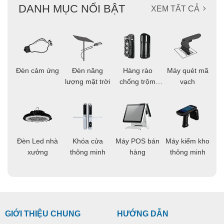
DANH MỤC NỔI BẬT
XEM TẤT CẢ
ọi
Đèn cảm ứng
Đèn năng
Hàng rào
Máy quét mã
C
ông
lượng mặt trời
chống trộm
vạch
thông minh
áo
Đèn Led nhà
Khóa cửa
Máy POS bán
Máy kiểm kho
C
ng
xưởng
thông minh
hàng
thông minh
t
GIỚI THIỆU CHUNG
HƯỚNG DẪN