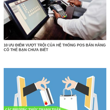
10 ƯU ĐIỂM VƯỢT TRỘI CỦA HỆ THỐNG POS BÁN HÀNG
CÓ THỂ BẠN CHƯA BIẾT