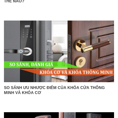
THẾ NÀO?
SO SÁNH ƯU NHƯỢC ĐIỂM CỦA KHÓA CỬA THÔNG
MINH VÀ KHÓA CƠ